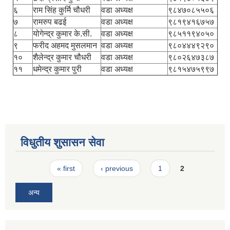
६
राम सिंह कुर्मि चौधरी
वडा अध्यक्ष
९८४७०८५५०६
७
रामरुप बढई
वडा अध्यक्ष
९८१९४१६७५७
८
योगेन्द्र कुमार के.सी.
वडा अध्यक्ष
९८५११९४०५०
९
फरीद अहमद मुसलमान
वडा अध्यक्ष
९८०४४४९२९०
१०
शैलेन्द्र कुमार चौधरी
वडा अध्यक्ष
९८०२६४७३८७
११
धमेन्द्र कुमार पुरी
वडा अध्यक्ष
९८१५४७५९९७
विधुतीय शुसासन सेवा
Pages
« first
‹ previous
1
2
अन्य