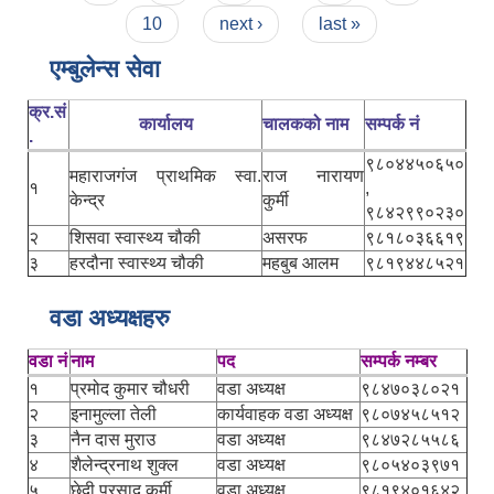
10
next ›
last »
एम्बुलेन्स सेवा
क्र.सं
कार्यालय
चालकको नाम
सम्पर्क नं
.
९८०४४५०६५०
महाराजगंज प्राथमिक स्वा.
राज नारायण
१
,
केन्द्र
कुर्मी
९८४२९९०२३०
२
शिसवा स्वास्थ्य चौकी
असरफ
९८१८०३६६१९
३
हरदौना स्वास्थ्य चौकी
महबुब आलम
९८१९४४८५२१
वडा अध्यक्षहरु
वडा नं
नाम
पद
सम्पर्क नम्बर
१
प्रमोद कुमार चौधरी
वडा अध्यक्ष
९८४७०३८०२१
२
इनामुल्ला तेली
कार्यवाहक वडा अध्यक्ष
९८०७४५८५१२
३
नैन दास मुराउ
वडा अध्यक्ष
९८४७२८५५८६
४
शैलेन्द्रनाथ शुक्ल
वडा अध्यक्ष
९८०५४०३९७१
५
छेदी प्रसाद कुर्मी
वडा अध्यक्ष
९८१९४०१६४२