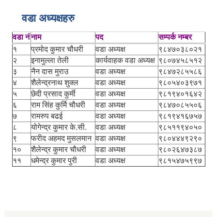
वडा अध्यक्षहरु
वडा नं
नाम
पद
सम्पर्क नम्बर
१
प्रमोद कुमार चौधरी
वडा अध्यक्ष
९८४७०३८०२१
२
इनामुल्ला तेली
कार्यवाहक वडा अध्यक्ष
९८०७४५८५१२
३
नैन दास मुराउ
वडा अध्यक्ष
९८४७२८५५८६
४
शैलेन्द्रनाथ शुक्ल
वडा अध्यक्ष
९८०५४०३९७१
५
छेदी प्रसाद कुर्मी
वडा अध्यक्ष
९८१९४०१६४२
६
राम सिंह कुर्मि चौधरी
वडा अध्यक्ष
९८४७०८५५०६
७
रामरुप बढई
वडा अध्यक्ष
९८१९४१६७५७
८
योगेन्द्र कुमार के.सी.
वडा अध्यक्ष
९८५११९४०५०
९
फरीद अहमद मुसलमान
वडा अध्यक्ष
९८०४४४९२९०
१०
शैलेन्द्र कुमार चौधरी
वडा अध्यक्ष
९८०२६४७३८७
११
धमेन्द्र कुमार पुरी
वडा अध्यक्ष
९८१५४७५९९७