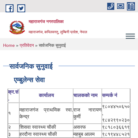
Skip to main content
महाराजगंज नगरपालिका
महाराजगंज, कपिलवस्तु, लुम्बिनी प्रदेश, नेपाल
You are here
Home
»
प्रतिवेदन
» सार्वजनिक सुनुवाई
सार्वजनिक सुनुवाई
एम्बुलेन्स सेवा
क्र.सं
कार्यालय
चालकको नाम
सम्पर्क नं
.
९८०४४५०६५०
महाराजगंज प्राथमिक स्वा.
राज नारायण
१
,
केन्द्र
कुर्मी
९८४२९९०२३०
२
शिसवा स्वास्थ्य चौकी
असरफ
९८१८०३६६१९
३
हरदौना स्वास्थ्य चौकी
महबुब आलम
९८१९४४८५२१