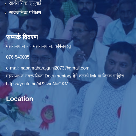
सार्वजनिक सुनुवाई
सार्वजनिक परीक्षण
सम्पर्क विवरण
महाराजगन्ज - १ महाराजगन्ज, कपिलवस्तु
076-540035
e-mail:
napamaharajgunj2073@gmail.com
महाराजगंज नगरपालिका Documentory हेर्न तलको link मा क्लिक गर्नुहोस
https://youtu.be/nP2twnNaCKM
Location