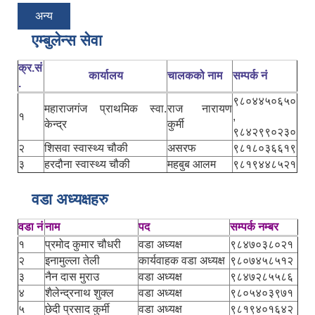
अन्य
एम्बुलेन्स सेवा
क्र.सं
कार्यालय
चालकको नाम
सम्पर्क नं
.
९८०४४५०६५०
महाराजगंज प्राथमिक स्वा.
राज नारायण
१
,
केन्द्र
कुर्मी
९८४२९९०२३०
२
शिसवा स्वास्थ्य चौकी
असरफ
९८१८०३६६१९
३
हरदौना स्वास्थ्य चौकी
महबुब आलम
९८१९४४८५२१
वडा अध्यक्षहरु
वडा नं
नाम
पद
सम्पर्क नम्बर
१
प्रमोद कुमार चौधरी
वडा अध्यक्ष
९८४७०३८०२१
२
इनामुल्ला तेली
कार्यवाहक वडा अध्यक्ष
९८०७४५८५१२
३
नैन दास मुराउ
वडा अध्यक्ष
९८४७२८५५८६
४
शैलेन्द्रनाथ शुक्ल
वडा अध्यक्ष
९८०५४०३९७१
५
छेदी प्रसाद कुर्मी
वडा अध्यक्ष
९८१९४०१६४२