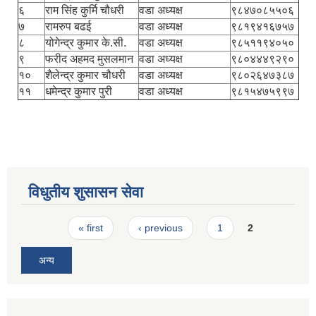
६
राम सिंह कुर्मि चौधरी
वडा अध्यक्ष
९८४७०८५५०६
७
रामरुप बढई
वडा अध्यक्ष
९८१९४१६७५७
८
योगेन्द्र कुमार के.सी.
वडा अध्यक्ष
९८५११९४०५०
९
फरीद अहमद मुसलमान
वडा अध्यक्ष
९८०४४४९२९०
१०
शैलेन्द्र कुमार चौधरी
वडा अध्यक्ष
९८०२६४७३८७
११
धमेन्द्र कुमार पुरी
वडा अध्यक्ष
९८१५४७५९९७
विधुतीय शुसासन सेवा
Pages
« first
‹ previous
1
2
अन्य