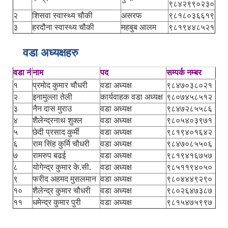
९८४२९९०२३०
२
शिसवा स्वास्थ्य चौकी
असरफ
९८१८०३६६१९
३
हरदौना स्वास्थ्य चौकी
महबुब आलम
९८१९४४८५२१
वडा अध्यक्षहरु
वडा नं
नाम
पद
सम्पर्क नम्बर
१
प्रमोद कुमार चौधरी
वडा अध्यक्ष
९८४७०३८०२१
२
इनामुल्ला तेली
कार्यवाहक वडा अध्यक्ष
९८०७४५८५१२
३
नैन दास मुराउ
वडा अध्यक्ष
९८४७२८५५८६
४
शैलेन्द्रनाथ शुक्ल
वडा अध्यक्ष
९८०५४०३९७१
५
छेदी प्रसाद कुर्मी
वडा अध्यक्ष
९८१९४०१६४२
६
राम सिंह कुर्मि चौधरी
वडा अध्यक्ष
९८४७०८५५०६
७
रामरुप बढई
वडा अध्यक्ष
९८१९४१६७५७
८
योगेन्द्र कुमार के.सी.
वडा अध्यक्ष
९८५११९४०५०
९
फरीद अहमद मुसलमान
वडा अध्यक्ष
९८०४४४९२९०
१०
शैलेन्द्र कुमार चौधरी
वडा अध्यक्ष
९८०२६४७३८७
११
धमेन्द्र कुमार पुरी
वडा अध्यक्ष
९८१५४७५९९७