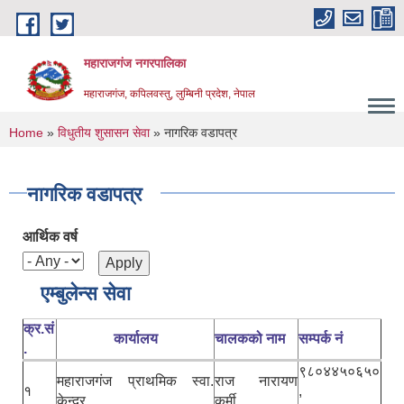
Skip to main content
महाराजगंज नगरपालिका
महाराजगंज, कपिलवस्तु, लुम्बिनी प्रदेश, नेपाल
You are here
Home
»
विधुतीय शुसासन सेवा
» नागरिक वडापत्र
नागरिक वडापत्र
आर्थिक वर्ष
एम्बुलेन्स सेवा
क्र.सं
कार्यालय
चालकको नाम
सम्पर्क नं
.
९८०४४५०६५०
महाराजगंज प्राथमिक स्वा.
राज नारायण
१
,
केन्द्र
कुर्मी