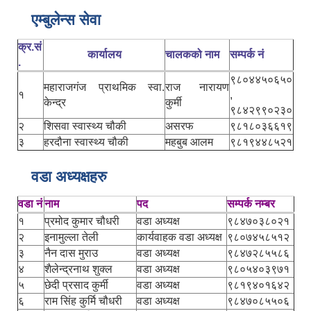
एम्बुलेन्स सेवा
क्र.सं
कार्यालय
चालकको नाम
सम्पर्क नं
.
९८०४४५०६५०
महाराजगंज प्राथमिक स्वा.
राज नारायण
१
,
केन्द्र
कुर्मी
९८४२९९०२३०
२
शिसवा स्वास्थ्य चौकी
असरफ
९८१८०३६६१९
३
हरदौना स्वास्थ्य चौकी
महबुब आलम
९८१९४४८५२१
वडा अध्यक्षहरु
वडा नं
नाम
पद
सम्पर्क नम्बर
१
प्रमोद कुमार चौधरी
वडा अध्यक्ष
९८४७०३८०२१
२
इनामुल्ला तेली
कार्यवाहक वडा अध्यक्ष
९८०७४५८५१२
३
नैन दास मुराउ
वडा अध्यक्ष
९८४७२८५५८६
४
शैलेन्द्रनाथ शुक्ल
वडा अध्यक्ष
९८०५४०३९७१
५
छेदी प्रसाद कुर्मी
वडा अध्यक्ष
९८१९४०१६४२
६
राम सिंह कुर्मि चौधरी
वडा अध्यक्ष
९८४७०८५५०६