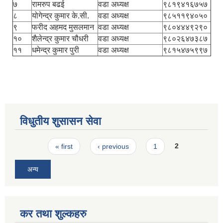
७
रामरुप बढई
वडा अध्यक्ष
९८१९४१६७५७
८
योगेन्द्र कुमार के.सी.
वडा अध्यक्ष
९८५११९४०५०
९
फरीद अहमद मुसलमान
वडा अध्यक्ष
९८०४४४९२९०
१०
शैलेन्द्र कुमार चौधरी
वडा अध्यक्ष
९८०२६४७३८७
११
धमेन्द्र कुमार पुरी
वडा अध्यक्ष
९८१५४७५९९७
विधुतीय शुसासन सेवा
Pages
« first
‹ previous
1
2
अन्य
कर तथा शुल्कहरु