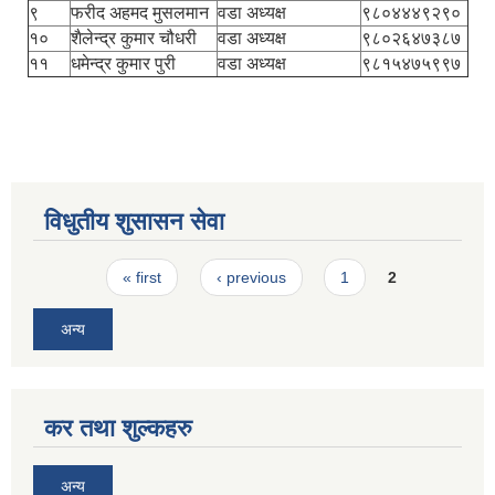
९
फरीद अहमद मुसलमान
वडा अध्यक्ष
९८०४४४९२९०
१०
शैलेन्द्र कुमार चौधरी
वडा अध्यक्ष
९८०२६४७३८७
११
धमेन्द्र कुमार पुरी
वडा अध्यक्ष
९८१५४७५९९७
विधुतीय शुसासन सेवा
Pages
« first
‹ previous
1
2
अन्य
कर तथा शुल्कहरु
अन्य