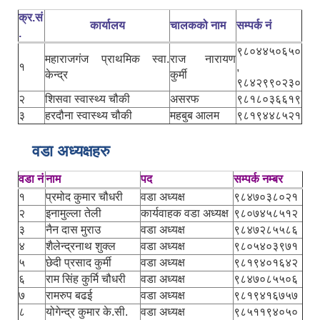
क्र.सं
कार्यालय
चालकको नाम
सम्पर्क नं
.
९८०४४५०६५०
महाराजगंज प्राथमिक स्वा.
राज नारायण
१
,
केन्द्र
कुर्मी
९८४२९९०२३०
२
शिसवा स्वास्थ्य चौकी
असरफ
९८१८०३६६१९
३
हरदौना स्वास्थ्य चौकी
महबुब आलम
९८१९४४८५२१
वडा अध्यक्षहरु
वडा नं
नाम
पद
सम्पर्क नम्बर
१
प्रमोद कुमार चौधरी
वडा अध्यक्ष
९८४७०३८०२१
२
इनामुल्ला तेली
कार्यवाहक वडा अध्यक्ष
९८०७४५८५१२
३
नैन दास मुराउ
वडा अध्यक्ष
९८४७२८५५८६
४
शैलेन्द्रनाथ शुक्ल
वडा अध्यक्ष
९८०५४०३९७१
५
छेदी प्रसाद कुर्मी
वडा अध्यक्ष
९८१९४०१६४२
६
राम सिंह कुर्मि चौधरी
वडा अध्यक्ष
९८४७०८५५०६
७
रामरुप बढई
वडा अध्यक्ष
९८१९४१६७५७
८
योगेन्द्र कुमार के.सी.
वडा अध्यक्ष
९८५११९४०५०