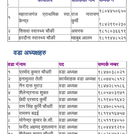
कार्यालय
चालकको नाम
सम्पर्क नं
.
९८०४४५०६५०
महाराजगंज प्राथमिक स्वा.
राज नारायण
१
,
केन्द्र
कुर्मी
९८४२९९०२३०
२
शिसवा स्वास्थ्य चौकी
असरफ
९८१८०३६६१९
३
हरदौना स्वास्थ्य चौकी
महबुब आलम
९८१९४४८५२१
वडा अध्यक्षहरु
वडा नं
नाम
पद
सम्पर्क नम्बर
१
प्रमोद कुमार चौधरी
वडा अध्यक्ष
९८४७०३८०२१
२
इनामुल्ला तेली
कार्यवाहक वडा अध्यक्ष
९८०७४५८५१२
३
नैन दास मुराउ
वडा अध्यक्ष
९८४७२८५५८६
४
शैलेन्द्रनाथ शुक्ल
वडा अध्यक्ष
९८०५४०३९७१
५
छेदी प्रसाद कुर्मी
वडा अध्यक्ष
९८१९४०१६४२
६
राम सिंह कुर्मि चौधरी
वडा अध्यक्ष
९८४७०८५५०६
७
रामरुप बढई
वडा अध्यक्ष
९८१९४१६७५७
८
योगेन्द्र कुमार के.सी.
वडा अध्यक्ष
९८५११९४०५०
९
फरीद अहमद मुसलमान
वडा अध्यक्ष
९८०४४४९२९०
१०
शैलेन्द्र कुमार चौधरी
वडा अध्यक्ष
९८०२६४७३८७