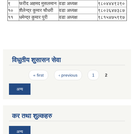
९
फरीद अहमद मुसलमान
वडा अध्यक्ष
९८०४४४९२९०
१०
शैलेन्द्र कुमार चौधरी
वडा अध्यक्ष
९८०२६४७३८७
११
धमेन्द्र कुमार पुरी
वडा अध्यक्ष
९८१५४७५९९७
विधुतीय शुसासन सेवा
Pages
« first
‹ previous
1
2
अन्य
कर तथा शुल्कहरु
अन्य