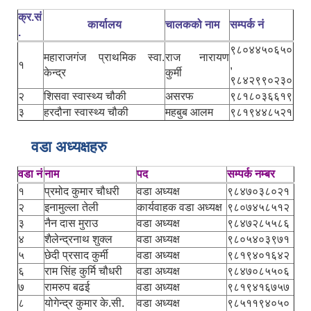
क्र.सं
कार्यालय
चालकको नाम
सम्पर्क नं
.
९८०४४५०६५०
महाराजगंज प्राथमिक स्वा.
राज नारायण
१
,
केन्द्र
कुर्मी
९८४२९९०२३०
२
शिसवा स्वास्थ्य चौकी
असरफ
९८१८०३६६१९
३
हरदौना स्वास्थ्य चौकी
महबुब आलम
९८१९४४८५२१
वडा अध्यक्षहरु
वडा नं
नाम
पद
सम्पर्क नम्बर
१
प्रमोद कुमार चौधरी
वडा अध्यक्ष
९८४७०३८०२१
२
इनामुल्ला तेली
कार्यवाहक वडा अध्यक्ष
९८०७४५८५१२
३
नैन दास मुराउ
वडा अध्यक्ष
९८४७२८५५८६
४
शैलेन्द्रनाथ शुक्ल
वडा अध्यक्ष
९८०५४०३९७१
५
छेदी प्रसाद कुर्मी
वडा अध्यक्ष
९८१९४०१६४२
६
राम सिंह कुर्मि चौधरी
वडा अध्यक्ष
९८४७०८५५०६
७
रामरुप बढई
वडा अध्यक्ष
९८१९४१६७५७
८
योगेन्द्र कुमार के.सी.
वडा अध्यक्ष
९८५११९४०५०