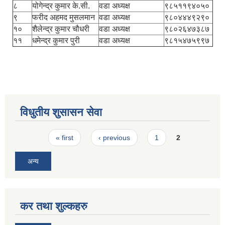
८
योगेन्द्र कुमार के.सी.
वडा अध्यक्ष
९८५११९४०५०
९
फरीद अहमद मुसलमान
वडा अध्यक्ष
९८०४४४९२९०
१०
शैलेन्द्र कुमार चौधरी
वडा अध्यक्ष
९८०२६४७३८७
११
धमेन्द्र कुमार पुरी
वडा अध्यक्ष
९८१५४७५९९७
विधुतीय शुसासन सेवा
Pages
« first
‹ previous
1
2
अन्य
कर तथा शुल्कहरु