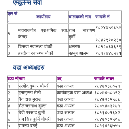
एम्बुलेन्स सेवा
क्र.सं
कार्यालय
चालकको नाम
सम्पर्क नं
.
९८०४४५०६५०
महाराजगंज प्राथमिक स्वा.
राज नारायण
१
,
केन्द्र
कुर्मी
९८४२९९०२३०
२
शिसवा स्वास्थ्य चौकी
असरफ
९८१८०३६६१९
३
हरदौना स्वास्थ्य चौकी
महबुब आलम
९८१९४४८५२१
वडा अध्यक्षहरु
वडा नं
नाम
पद
सम्पर्क नम्बर
१
प्रमोद कुमार चौधरी
वडा अध्यक्ष
९८४७०३८०२१
२
इनामुल्ला तेली
कार्यवाहक वडा अध्यक्ष
९८०७४५८५१२
३
नैन दास मुराउ
वडा अध्यक्ष
९८४७२८५५८६
४
शैलेन्द्रनाथ शुक्ल
वडा अध्यक्ष
९८०५४०३९७१
५
छेदी प्रसाद कुर्मी
वडा अध्यक्ष
९८१९४०१६४२
६
राम सिंह कुर्मि चौधरी
वडा अध्यक्ष
९८४७०८५५०६
७
रामरुप बढई
वडा अध्यक्ष
९८१९४१६७५७