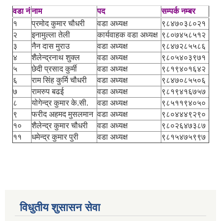
वडा नं
नाम
पद
सम्पर्क नम्बर
१
प्रमोद कुमार चौधरी
वडा अध्यक्ष
९८४७०३८०२१
२
इनामुल्ला तेली
कार्यवाहक वडा अध्यक्ष
९८०७४५८५१२
३
नैन दास मुराउ
वडा अध्यक्ष
९८४७२८५५८६
४
शैलेन्द्रनाथ शुक्ल
वडा अध्यक्ष
९८०५४०३९७१
५
छेदी प्रसाद कुर्मी
वडा अध्यक्ष
९८१९४०१६४२
६
राम सिंह कुर्मि चौधरी
वडा अध्यक्ष
९८४७०८५५०६
७
रामरुप बढई
वडा अध्यक्ष
९८१९४१६७५७
८
योगेन्द्र कुमार के.सी.
वडा अध्यक्ष
९८५११९४०५०
९
फरीद अहमद मुसलमान
वडा अध्यक्ष
९८०४४४९२९०
१०
शैलेन्द्र कुमार चौधरी
वडा अध्यक्ष
९८०२६४७३८७
११
धमेन्द्र कुमार पुरी
वडा अध्यक्ष
९८१५४७५९९७
विधुतीय शुसासन सेवा