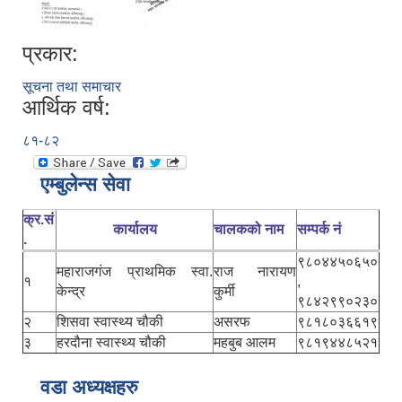
प्रकार:
सूचना तथा समाचार
आर्थिक वर्ष:
८१-८२
एम्बुलेन्स सेवा
क्र.सं
कार्यालय
चालकको नाम
सम्पर्क नं
.
९८०४४५०६५०
महाराजगंज प्राथमिक स्वा.
राज नारायण
१
,
केन्द्र
कुर्मी
९८४२९९०२३०
२
शिसवा स्वास्थ्य चौकी
असरफ
९८१८०३६६१९
३
हरदौना स्वास्थ्य चौकी
महबुब आलम
९८१९४४८५२१
वडा अध्यक्षहरु