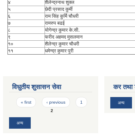
४
शैलेन्द्रनाथ शुक्ल
५
छेदी प्रसाद कुर्मी
६
राम सिंह कुर्मि चौधरी
७
रामरुप बढई
८
योगेन्द्र कुमार के.सी.
९
फरीद अहमद मुसलमान
१०
शैलेन्द्र कुमार चौधरी
११
धमेन्द्र कुमार पुरी
विधुतीय शुसासन सेवा
कर तथा श
Pages
« first
‹ previous
1
अन्य
2
अन्य