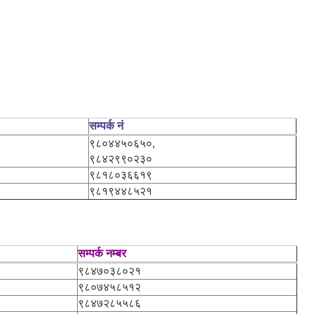
सम्पर्क नं
९८०४४५०६५०,
९८४२९९०२३०
९८१८०३६६१९
९८१९४४८५२१
सम्पर्क नम्बर
९८४७०३८०२१
९८०७४५८५१२
९८४७२८५५८६