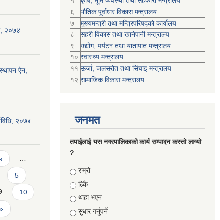
५
कृषि, भूमि व्यवस्था तथा सहकारी मन्त्रालय
६
भौतिक पूर्वाधार विकास मन्त्रालय
७
मुख्यमन्त्री तथा मन्त्रिपरिषद्को कार्यालय
ली, २०७४
८
सहरी विकास तथा खानेपानी मन्त्रालय
९
उद्योग, पर्यटन तथा यातायात मन्त्रालय
१०
स्वास्थ्य मन्त्रालय
११
ऊर्जा, जलस्रोत तथा सिंचाइ मन्त्रालय
स्थापन ऐन,
१२
सामाजिक विकास मन्‍‍त्रालय
जनमत
्यविधि, २०७४
तपाईलाई यस नगरपालिकाको कार्य सम्पादन कस्तो लाग्यो
?
s
…
Choices
राम्रो
5
ठिकै
9
10
थाहा भएन
 »
सुधार गर्नुपर्ने