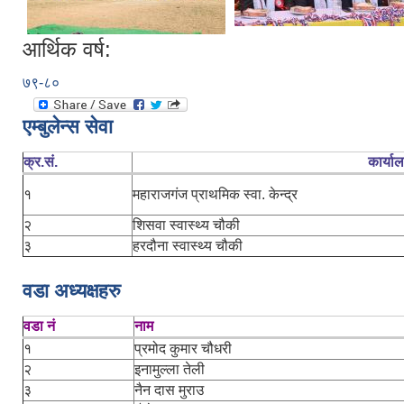
आर्थिक वर्ष:
७९-८०
एम्बुलेन्स सेवा
क्र.सं.
कार्या
१
महाराजगंज प्राथमिक स्वा. केन्द्र
२
शिसवा स्वास्थ्य चौकी
३
हरदौना स्वास्थ्य चौकी
वडा अध्यक्षहरु
वडा नं
नाम
१
प्रमोद कुमार चौधरी
२
इनामुल्ला तेली
३
नैन दास मुराउ