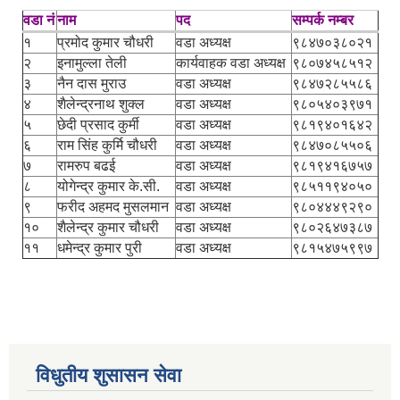
वडा नं
नाम
पद
सम्पर्क नम्बर
१
प्रमोद कुमार चौधरी
वडा अध्यक्ष
९८४७०३८०२१
२
इनामुल्ला तेली
कार्यवाहक वडा अध्यक्ष
९८०७४५८५१२
३
नैन दास मुराउ
वडा अध्यक्ष
९८४७२८५५८६
४
शैलेन्द्रनाथ शुक्ल
वडा अध्यक्ष
९८०५४०३९७१
५
छेदी प्रसाद कुर्मी
वडा अध्यक्ष
९८१९४०१६४२
६
राम सिंह कुर्मि चौधरी
वडा अध्यक्ष
९८४७०८५५०६
७
रामरुप बढई
वडा अध्यक्ष
९८१९४१६७५७
८
योगेन्द्र कुमार के.सी.
वडा अध्यक्ष
९८५११९४०५०
९
फरीद अहमद मुसलमान
वडा अध्यक्ष
९८०४४४९२९०
१०
शैलेन्द्र कुमार चौधरी
वडा अध्यक्ष
९८०२६४७३८७
११
धमेन्द्र कुमार पुरी
वडा अध्यक्ष
९८१५४७५९९७
विधुतीय शुसासन सेवा