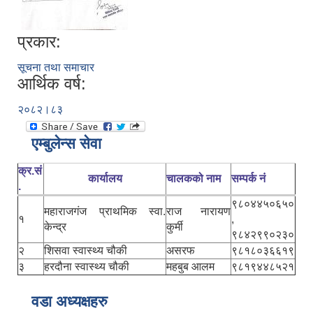
प्रकार:
सूचना तथा समाचार
आर्थिक वर्ष:
२०८२।८३
एम्बुलेन्स सेवा
क्र.सं
कार्यालय
चालकको नाम
सम्पर्क नं
.
९८०४४५०६५०
महाराजगंज प्राथमिक स्वा.
राज नारायण
१
,
केन्द्र
कुर्मी
९८४२९९०२३०
२
शिसवा स्वास्थ्य चौकी
असरफ
९८१८०३६६१९
३
हरदौना स्वास्थ्य चौकी
महबुब आलम
९८१९४४८५२१
वडा अध्यक्षहरु