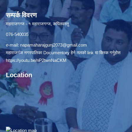
सम्पर्क विवरण
महाराजगन्ज - १ महाराजगन्ज, कपिलवस्तु
076-540035
e-mail:
napamaharajgunj2073@gmail.com
महाराजगंज नगरपालिका Documentory हेर्न तलको link मा क्लिक गर्नुहोस
https://youtu.be/nP2twnNaCKM
Location