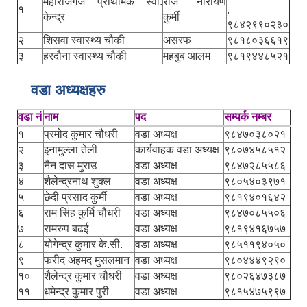
महाराजगंज प्राथमिक स्वा.
राज नारायण
१
,
केन्द्र
कुर्मी
९८४२९९०२३०
२
शिसवा स्वास्थ्य चौकी
असरफ
९८१८०३६६१९
३
हरदौना स्वास्थ्य चौकी
महबुब आलम
९८१९४४८५२१
वडा अध्यक्षहरु
वडा नं
नाम
पद
सम्पर्क नम्बर
१
प्रमोद कुमार चौधरी
वडा अध्यक्ष
९८४७०३८०२१
२
इनामुल्ला तेली
कार्यवाहक वडा अध्यक्ष
९८०७४५८५१२
३
नैन दास मुराउ
वडा अध्यक्ष
९८४७२८५५८६
४
शैलेन्द्रनाथ शुक्ल
वडा अध्यक्ष
९८०५४०३९७१
५
छेदी प्रसाद कुर्मी
वडा अध्यक्ष
९८१९४०१६४२
६
राम सिंह कुर्मि चौधरी
वडा अध्यक्ष
९८४७०८५५०६
७
रामरुप बढई
वडा अध्यक्ष
९८१९४१६७५७
८
योगेन्द्र कुमार के.सी.
वडा अध्यक्ष
९८५११९४०५०
९
फरीद अहमद मुसलमान
वडा अध्यक्ष
९८०४४४९२९०
१०
शैलेन्द्र कुमार चौधरी
वडा अध्यक्ष
९८०२६४७३८७
११
धमेन्द्र कुमार पुरी
वडा अध्यक्ष
९८१५४७५९९७