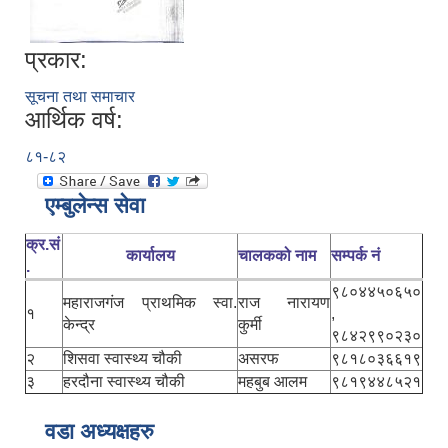
प्रकार:
सूचना तथा समाचार
आर्थिक वर्ष:
८१-८२
एम्बुलेन्स सेवा
क्र.सं
कार्यालय
चालकको नाम
सम्पर्क नं
.
९८०४४५०६५०
महाराजगंज प्राथमिक स्वा.
राज नारायण
१
,
केन्द्र
कुर्मी
९८४२९९०२३०
२
शिसवा स्वास्थ्य चौकी
असरफ
९८१८०३६६१९
३
हरदौना स्वास्थ्य चौकी
महबुब आलम
९८१९४४८५२१
वडा अध्यक्षहरु