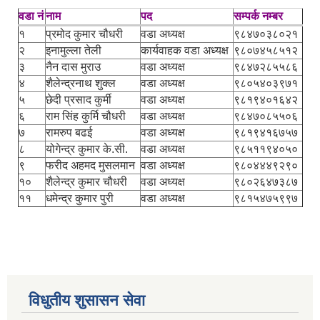
वडा नं
नाम
पद
सम्पर्क नम्बर
१
प्रमोद कुमार चौधरी
वडा अध्यक्ष
९८४७०३८०२१
२
इनामुल्ला तेली
कार्यवाहक वडा अध्यक्ष
९८०७४५८५१२
३
नैन दास मुराउ
वडा अध्यक्ष
९८४७२८५५८६
४
शैलेन्द्रनाथ शुक्ल
वडा अध्यक्ष
९८०५४०३९७१
५
छेदी प्रसाद कुर्मी
वडा अध्यक्ष
९८१९४०१६४२
६
राम सिंह कुर्मि चौधरी
वडा अध्यक्ष
९८४७०८५५०६
७
रामरुप बढई
वडा अध्यक्ष
९८१९४१६७५७
८
योगेन्द्र कुमार के.सी.
वडा अध्यक्ष
९८५११९४०५०
९
फरीद अहमद मुसलमान
वडा अध्यक्ष
९८०४४४९२९०
१०
शैलेन्द्र कुमार चौधरी
वडा अध्यक्ष
९८०२६४७३८७
११
धमेन्द्र कुमार पुरी
वडा अध्यक्ष
९८१५४७५९९७
विधुतीय शुसासन सेवा