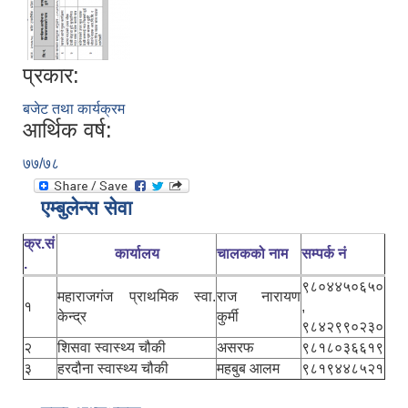
प्रकार:
बजेट तथा कार्यक्रम
आर्थिक वर्ष:
७७/७८
एम्बुलेन्स सेवा
क्र.सं
कार्यालय
चालकको नाम
सम्पर्क नं
.
९८०४४५०६५०
महाराजगंज प्राथमिक स्वा.
राज नारायण
१
,
केन्द्र
कुर्मी
९८४२९९०२३०
२
शिसवा स्वास्थ्य चौकी
असरफ
९८१८०३६६१९
३
हरदौना स्वास्थ्य चौकी
महबुब आलम
९८१९४४८५२१