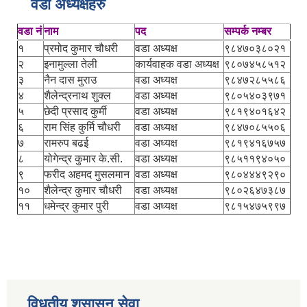
वडा अध्यक्षहरु
वडा नं
नाम
पद
सम्पर्क नम्बर
१
प्रमोद कुमार चौधरी
वडा अध्यक्ष
९८४७०३८०२१
२
इनामुल्ला तेली
कार्यवाहक वडा अध्यक्ष
९८०७४५८५१२
३
नैन दास मुराउ
वडा अध्यक्ष
९८४७२८५५८६
४
शैलेन्द्रनाथ शुक्ल
वडा अध्यक्ष
९८०५४०३९७१
५
छेदी प्रसाद कुर्मी
वडा अध्यक्ष
९८१९४०१६४२
६
राम सिंह कुर्मि चौधरी
वडा अध्यक्ष
९८४७०८५५०६
७
रामरुप बढई
वडा अध्यक्ष
९८१९४१६७५७
८
योगेन्द्र कुमार के.सी.
वडा अध्यक्ष
९८५११९४०५०
९
फरीद अहमद मुसलमान
वडा अध्यक्ष
९८०४४४९२९०
१०
शैलेन्द्र कुमार चौधरी
वडा अध्यक्ष
९८०२६४७३८७
११
धमेन्द्र कुमार पुरी
वडा अध्यक्ष
९८१५४७५९९७
विधुतीय शुसासन सेवा