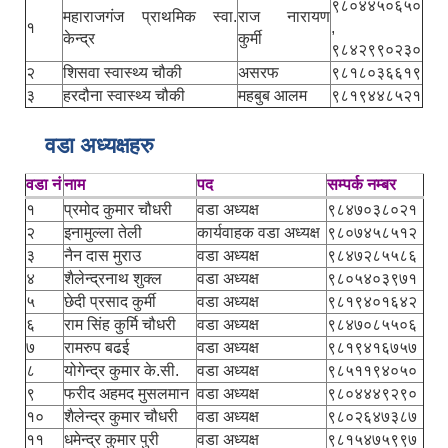
९८०४४५०६५०
महाराजगंज प्राथमिक स्वा.
राज नारायण
१
,
केन्द्र
कुर्मी
९८४२९९०२३०
२
शिसवा स्वास्थ्य चौकी
असरफ
९८१८०३६६१९
३
हरदौना स्वास्थ्य चौकी
महबुब आलम
९८१९४४८५२१
वडा अध्यक्षहरु
वडा नं
नाम
पद
सम्पर्क नम्बर
१
प्रमोद कुमार चौधरी
वडा अध्यक्ष
९८४७०३८०२१
२
इनामुल्ला तेली
कार्यवाहक वडा अध्यक्ष
९८०७४५८५१२
३
नैन दास मुराउ
वडा अध्यक्ष
९८४७२८५५८६
४
शैलेन्द्रनाथ शुक्ल
वडा अध्यक्ष
९८०५४०३९७१
५
छेदी प्रसाद कुर्मी
वडा अध्यक्ष
९८१९४०१६४२
६
राम सिंह कुर्मि चौधरी
वडा अध्यक्ष
९८४७०८५५०६
७
रामरुप बढई
वडा अध्यक्ष
९८१९४१६७५७
८
योगेन्द्र कुमार के.सी.
वडा अध्यक्ष
९८५११९४०५०
९
फरीद अहमद मुसलमान
वडा अध्यक्ष
९८०४४४९२९०
१०
शैलेन्द्र कुमार चौधरी
वडा अध्यक्ष
९८०२६४७३८७
११
धमेन्द्र कुमार पुरी
वडा अध्यक्ष
९८१५४७५९९७