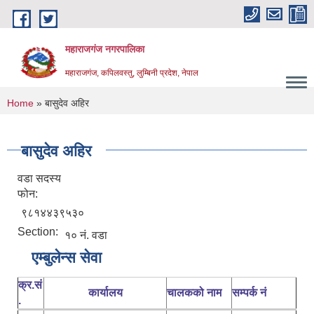
Skip to main content
महाराजगंज नगरपालिका
महाराजगंज, कपिलवस्तु, लुम्बिनी प्रदेश, नेपाल
You are here
Home
» बासुदेव अहिर
बासुदेव अहिर
वडा सदस्य
फोन:
९८१४४३९५३०
Section:
१० नं. वडा
एम्बुलेन्स सेवा
क्र.सं
कार्यालय
चालकको नाम
सम्पर्क नं
.