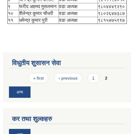
९
फरीद अहमद मुसलमान
वडा अध्यक्ष
९८०४४४९२९०
१०
शैलेन्द्र कुमार चौधरी
वडा अध्यक्ष
९८०२६४७३८७
११
धमेन्द्र कुमार पुरी
वडा अध्यक्ष
९८१५४७५९९७
विधुतीय शुसासन सेवा
Pages
« first
‹ previous
1
2
अन्य
कर तथा शुल्कहरु