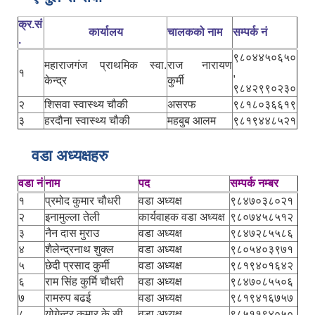
क्र.सं
कार्यालय
चालकको नाम
सम्पर्क नं
.
९८०४४५०६५०
महाराजगंज प्राथमिक स्वा.
राज नारायण
१
,
केन्द्र
कुर्मी
९८४२९९०२३०
२
शिसवा स्वास्थ्य चौकी
असरफ
९८१८०३६६१९
३
हरदौना स्वास्थ्य चौकी
महबुब आलम
९८१९४४८५२१
वडा अध्यक्षहरु
वडा नं
नाम
पद
सम्पर्क नम्बर
१
प्रमोद कुमार चौधरी
वडा अध्यक्ष
९८४७०३८०२१
२
इनामुल्ला तेली
कार्यवाहक वडा अध्यक्ष
९८०७४५८५१२
३
नैन दास मुराउ
वडा अध्यक्ष
९८४७२८५५८६
४
शैलेन्द्रनाथ शुक्ल
वडा अध्यक्ष
९८०५४०३९७१
५
छेदी प्रसाद कुर्मी
वडा अध्यक्ष
९८१९४०१६४२
६
राम सिंह कुर्मि चौधरी
वडा अध्यक्ष
९८४७०८५५०६
७
रामरुप बढई
वडा अध्यक्ष
९८१९४१६७५७
८
योगेन्द्र कुमार के.सी.
वडा अध्यक्ष
९८५११९४०५०