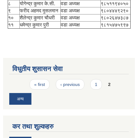
८
योगेन्द्र कुमार के.सी.
वडा अध्यक्ष
९८५११९४०५०
९
फरीद अहमद मुसलमान
वडा अध्यक्ष
९८०४४४९२९०
१०
शैलेन्द्र कुमार चौधरी
वडा अध्यक्ष
९८०२६४७३८७
११
धमेन्द्र कुमार पुरी
वडा अध्यक्ष
९८१५४७५९९७
विधुतीय शुसासन सेवा
Pages
« first
‹ previous
1
2
अन्य
कर तथा शुल्कहरु