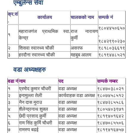
एम्बुलेन्स सेवा
क्र.सं
कार्यालय
चालकको नाम
सम्पर्क नं
.
९८०४४५०६५०
महाराजगंज प्राथमिक स्वा.
राज नारायण
१
,
केन्द्र
कुर्मी
९८४२९९०२३०
२
शिसवा स्वास्थ्य चौकी
असरफ
९८१८०३६६१९
३
हरदौना स्वास्थ्य चौकी
महबुब आलम
९८१९४४८५२१
वडा अध्यक्षहरु
वडा नं
नाम
पद
सम्पर्क नम्बर
१
प्रमोद कुमार चौधरी
वडा अध्यक्ष
९८४७०३८०२१
२
इनामुल्ला तेली
कार्यवाहक वडा अध्यक्ष
९८०७४५८५१२
३
नैन दास मुराउ
वडा अध्यक्ष
९८४७२८५५८६
४
शैलेन्द्रनाथ शुक्ल
वडा अध्यक्ष
९८०५४०३९७१
५
छेदी प्रसाद कुर्मी
वडा अध्यक्ष
९८१९४०१६४२
६
राम सिंह कुर्मि चौधरी
वडा अध्यक्ष
९८४७०८५५०६
७
रामरुप बढई
वडा अध्यक्ष
९८१९४१६७५७