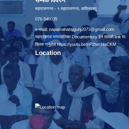
सम्पर्क विवरण
महाराजगन्ज - १ महाराजगन्ज, कपिलवस्तु
076-540035
e-mail:
napamaharajgunj2073@gmail.com
महाराजगंज नगरपालिका Documentory हेर्न तलको link मा
क्लिक गर्नुहोस
https://youtu.be/nP2twnNaCKM
Location