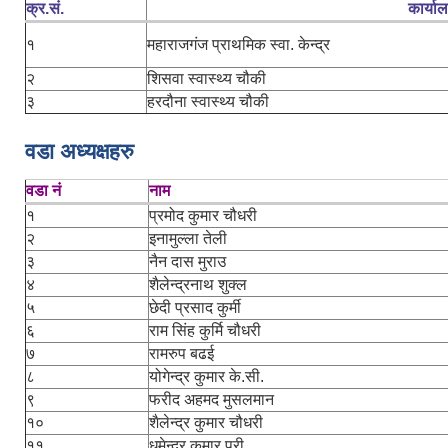
क्र.सं.
कार्या
१
महाराजगंज प्राथमिक स्वा. केन्द्र
२
शिसवा स्वास्थ्य चौकी
३
हरदौना स्वास्थ्य चौकी
वडा अध्यक्षहरु
वडा नं
नाम
१
प्रमोद कुमार चौधरी
२
इनामुल्ला तेली
३
नैन दास मुराउ
४
शैलेन्द्रनाथ शुक्ल
५
छेदी प्रसाद कुर्मी
६
राम सिंह कुर्मि चौधरी
७
रामरुप बढई
८
योगेन्द्र कुमार के.सी.
९
फरीद अहमद मुसलमान
१०
शैलेन्द्र कुमार चौधरी
११
धमेन्द्र कुमार पुरी