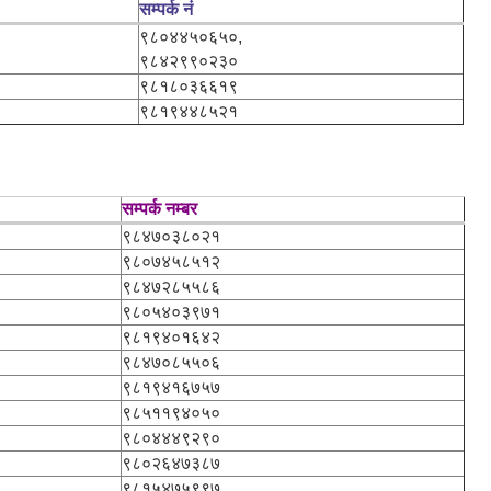
सम्पर्क नं
९८०४४५०६५०,
९८४२९९०२३०
९८१८०३६६१९
९८१९४४८५२१
सम्पर्क नम्बर
९८४७०३८०२१
९८०७४५८५१२
९८४७२८५५८६
९८०५४०३९७१
९८१९४०१६४२
९८४७०८५५०६
९८१९४१६७५७
९८५११९४०५०
९८०४४४९२९०
९८०२६४७३८७
९८१५४७५९९७