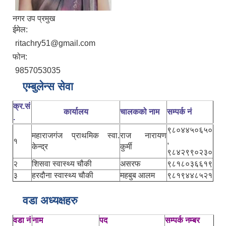
नगर उप प्रमुख
ईमेल:
ritachry51@gmail.com
फोन:
9857053035
एम्बुलेन्स सेवा
क्र.सं
कार्यालय
चालकको नाम
सम्पर्क नं
.
९८०४४५०६५०
महाराजगंज प्राथमिक स्वा.
राज नारायण
१
,
केन्द्र
कुर्मी
९८४२९९०२३०
२
शिसवा स्वास्थ्य चौकी
असरफ
९८१८०३६६१९
३
हरदौना स्वास्थ्य चौकी
महबुब आलम
९८१९४४८५२१
वडा अध्यक्षहरु
वडा नं
नाम
पद
सम्पर्क नम्बर