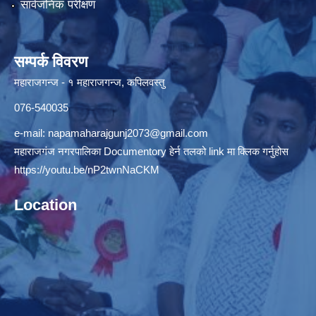
सार्वजनिक परीक्षण
सम्पर्क विवरण
महाराजगन्ज - १ महाराजगन्ज, कपिलवस्तु
076-540035
e-mail:
napamaharajgunj2073@gmail.com
महाराजगंज नगरपालिका Documentory हेर्न तलको link मा क्लिक गर्नुहोस
https://youtu.be/nP2twnNaCKM
Location