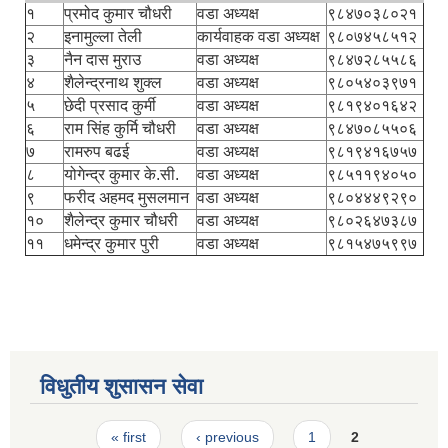
१
प्रमोद कुमार चौधरी
वडा अध्यक्ष
९८४७०३८०२१
२
इनामुल्ला तेली
कार्यवाहक वडा अध्यक्ष
९८०७४५८५१२
३
नैन दास मुराउ
वडा अध्यक्ष
९८४७२८५५८६
४
शैलेन्द्रनाथ शुक्ल
वडा अध्यक्ष
९८०५४०३९७१
५
छेदी प्रसाद कुर्मी
वडा अध्यक्ष
९८१९४०१६४२
६
राम सिंह कुर्मि चौधरी
वडा अध्यक्ष
९८४७०८५५०६
७
रामरुप बढई
वडा अध्यक्ष
९८१९४१६७५७
८
योगेन्द्र कुमार के.सी.
वडा अध्यक्ष
९८५११९४०५०
९
फरीद अहमद मुसलमान
वडा अध्यक्ष
९८०४४४९२९०
१०
शैलेन्द्र कुमार चौधरी
वडा अध्यक्ष
९८०२६४७३८७
११
धमेन्द्र कुमार पुरी
वडा अध्यक्ष
९८१५४७५९९७
विधुतीय शुसासन सेवा
Pages
« first
‹ previous
1
2