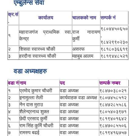
एम्बुलेन्स सेवा
क्र.सं
कार्यालय
चालकको नाम
सम्पर्क नं
.
९८०४४५०६५०
महाराजगंज प्राथमिक स्वा.
राज नारायण
१
,
केन्द्र
कुर्मी
९८४२९९०२३०
२
शिसवा स्वास्थ्य चौकी
असरफ
९८१८०३६६१९
३
हरदौना स्वास्थ्य चौकी
महबुब आलम
९८१९४४८५२१
वडा अध्यक्षहरु
वडा नं
नाम
पद
सम्पर्क नम्बर
१
प्रमोद कुमार चौधरी
वडा अध्यक्ष
९८४७०३८०२१
२
इनामुल्ला तेली
कार्यवाहक वडा अध्यक्ष
९८०७४५८५१२
३
नैन दास मुराउ
वडा अध्यक्ष
९८४७२८५५८६
४
शैलेन्द्रनाथ शुक्ल
वडा अध्यक्ष
९८०५४०३९७१
५
छेदी प्रसाद कुर्मी
वडा अध्यक्ष
९८१९४०१६४२
६
राम सिंह कुर्मि चौधरी
वडा अध्यक्ष
९८४७०८५५०६
७
रामरुप बढई
वडा अध्यक्ष
९८१९४१६७५७