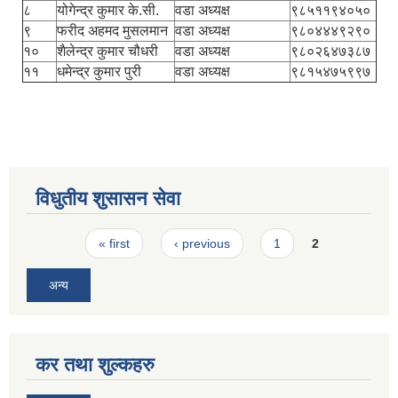
८
योगेन्द्र कुमार के.सी.
वडा अध्यक्ष
९८५११९४०५०
९
फरीद अहमद मुसलमान
वडा अध्यक्ष
९८०४४४९२९०
१०
शैलेन्द्र कुमार चौधरी
वडा अध्यक्ष
९८०२६४७३८७
११
धमेन्द्र कुमार पुरी
वडा अध्यक्ष
९८१५४७५९९७
विधुतीय शुसासन सेवा
Pages
« first
‹ previous
1
2
अन्य
कर तथा शुल्कहरु