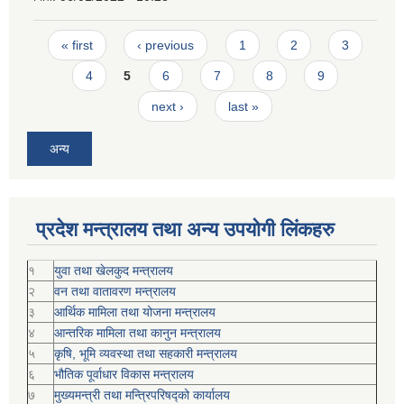
Pages
« first
‹ previous
1
2
3
4
5
6
7
8
9
next ›
last »
अन्य
प्रदेश मन्त्रालय तथा अन्य उपयोगी लिंकहरु
१
युवा तथा खेलकुद मन्त्रालय
२
वन तथा वातावरण मन्त्रालय
३
आर्थिक मामिला तथा योजना मन्त्रालय
४
आन्तरिक मामिला तथा कानुन मन्त्रालय
५
कृषि, भूमि व्यवस्था तथा सहकारी मन्त्रालय
६
भौतिक पूर्वाधार विकास मन्त्रालय
७
मुख्यमन्त्री तथा मन्त्रिपरिषद्को कार्यालय