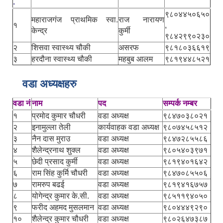
.
९८०४४५०६५०
महाराजगंज प्राथमिक स्वा.
राज नारायण
१
,
केन्द्र
कुर्मी
९८४२९९०२३०
२
शिसवा स्वास्थ्य चौकी
असरफ
९८१८०३६६१९
३
हरदौना स्वास्थ्य चौकी
महबुब आलम
९८१९४४८५२१
वडा अध्यक्षहरु
वडा नं
नाम
पद
सम्पर्क नम्बर
१
प्रमोद कुमार चौधरी
वडा अध्यक्ष
९८४७०३८०२१
२
इनामुल्ला तेली
कार्यवाहक वडा अध्यक्ष
९८०७४५८५१२
३
नैन दास मुराउ
वडा अध्यक्ष
९८४७२८५५८६
४
शैलेन्द्रनाथ शुक्ल
वडा अध्यक्ष
९८०५४०३९७१
५
छेदी प्रसाद कुर्मी
वडा अध्यक्ष
९८१९४०१६४२
६
राम सिंह कुर्मि चौधरी
वडा अध्यक्ष
९८४७०८५५०६
७
रामरुप बढई
वडा अध्यक्ष
९८१९४१६७५७
८
योगेन्द्र कुमार के.सी.
वडा अध्यक्ष
९८५११९४०५०
९
फरीद अहमद मुसलमान
वडा अध्यक्ष
९८०४४४९२९०
१०
शैलेन्द्र कुमार चौधरी
वडा अध्यक्ष
९८०२६४७३८७