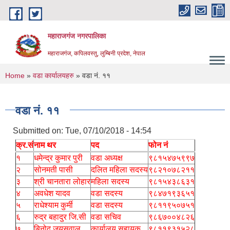
Skip to main content
महाराजगंज नगरपालिका
महाराजगंज, कपिलवस्तु, लुम्बिनी प्रदेश, नेपाल
You are here
Home
»
वडा कार्यालयहरु
» वडा नं. ११
वडा नं. ११
Submitted on:
Tue, 07/10/2018 - 14:54
क्र.सं
नाम थर
पद
फोन नं
१
धमेन्द्र कुमार पुरी
वडा अध्यक्ष
९८१५४७५९९७
२
सोनमती पासी
दलित महिला सदस्य
९८२१०७८२११
३
श्री चानतारा लोहार
महिला सदस्य
९८१५४३८६३१
४
अवधेश यादव
वडा सदस्य
९८४७१९३६५१
५
राधेश्याम कुर्मी
वडा सदस्य
९८११९५०७५१
६
रुद्र बहादुर जि.सी
वडा सचिव
९८६७००४८२६
७
बिनोद जयसवाल
कार्यालय सहायक
९८११९३१५२८