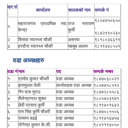
क्र.सं
कार्यालय
चालकको नाम
सम्पर्क नं
.
९८०४४५०६५०
महाराजगंज प्राथमिक स्वा.
राज नारायण
१
,
केन्द्र
कुर्मी
९८४२९९०२३०
२
शिसवा स्वास्थ्य चौकी
असरफ
९८१८०३६६१९
३
हरदौना स्वास्थ्य चौकी
महबुब आलम
९८१९४४८५२१
वडा अध्यक्षहरु
वडा नं
नाम
पद
सम्पर्क नम्बर
१
प्रमोद कुमार चौधरी
वडा अध्यक्ष
९८४७०३८०२१
२
इनामुल्ला तेली
कार्यवाहक वडा अध्यक्ष
९८०७४५८५१२
३
नैन दास मुराउ
वडा अध्यक्ष
९८४७२८५५८६
४
शैलेन्द्रनाथ शुक्ल
वडा अध्यक्ष
९८०५४०३९७१
५
छेदी प्रसाद कुर्मी
वडा अध्यक्ष
९८१९४०१६४२
६
राम सिंह कुर्मि चौधरी
वडा अध्यक्ष
९८४७०८५५०६
७
रामरुप बढई
वडा अध्यक्ष
९८१९४१६७५७
८
योगेन्द्र कुमार के.सी.
वडा अध्यक्ष
९८५११९४०५०