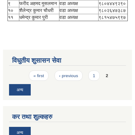
९
फरीद अहमद मुसलमान
वडा अध्यक्ष
९८०४४४९२९०
१०
शैलेन्द्र कुमार चौधरी
वडा अध्यक्ष
९८०२६४७३८७
११
धमेन्द्र कुमार पुरी
वडा अध्यक्ष
९८१५४७५९९७
विधुतीय शुसासन सेवा
Pages
« first
‹ previous
1
2
अन्य
कर तथा शुल्कहरु
अन्य