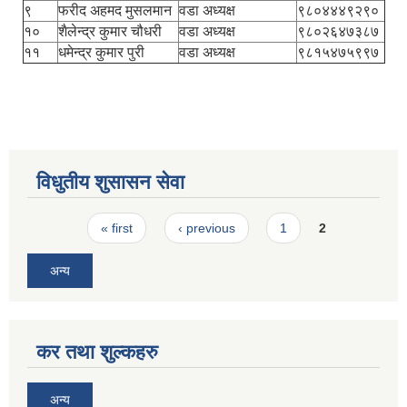
९
फरीद अहमद मुसलमान
वडा अध्यक्ष
९८०४४४९२९०
१०
शैलेन्द्र कुमार चौधरी
वडा अध्यक्ष
९८०२६४७३८७
११
धमेन्द्र कुमार पुरी
वडा अध्यक्ष
९८१५४७५९९७
विधुतीय शुसासन सेवा
Pages
« first
‹ previous
1
2
अन्य
कर तथा शुल्कहरु
अन्य