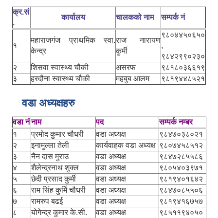
क्र.सं
कार्यालय
चालकको नाम
सम्पर्क नं
.
९८०४४५०६५०
महाराजगंज प्राथमिक स्वा.
राज नारायण
१
,
केन्द्र
कुर्मी
९८४२९९०२३०
२
शिसवा स्वास्थ्य चौकी
असरफ
९८१८०३६६१९
३
हरदौना स्वास्थ्य चौकी
महबुब आलम
९८१९४४८५२१
वडा अध्यक्षहरु
वडा नं
नाम
पद
सम्पर्क नम्बर
१
प्रमोद कुमार चौधरी
वडा अध्यक्ष
९८४७०३८०२१
२
इनामुल्ला तेली
कार्यवाहक वडा अध्यक्ष
९८०७४५८५१२
३
नैन दास मुराउ
वडा अध्यक्ष
९८४७२८५५८६
४
शैलेन्द्रनाथ शुक्ल
वडा अध्यक्ष
९८०५४०३९७१
५
छेदी प्रसाद कुर्मी
वडा अध्यक्ष
९८१९४०१६४२
६
राम सिंह कुर्मि चौधरी
वडा अध्यक्ष
९८४७०८५५०६
७
रामरुप बढई
वडा अध्यक्ष
९८१९४१६७५७
८
योगेन्द्र कुमार के.सी.
वडा अध्यक्ष
९८५११९४०५०