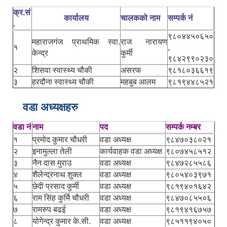
क्र.सं
कार्यालय
चालकको नाम
सम्पर्क नं
.
९८०४४५०६५०
महाराजगंज प्राथमिक स्वा.
राज नारायण
१
,
केन्द्र
कुर्मी
९८४२९९०२३०
२
शिसवा स्वास्थ्य चौकी
असरफ
९८१८०३६६१९
३
हरदौना स्वास्थ्य चौकी
महबुब आलम
९८१९४४८५२१
वडा अध्यक्षहरु
वडा नं
नाम
पद
सम्पर्क नम्बर
१
प्रमोद कुमार चौधरी
वडा अध्यक्ष
९८४७०३८०२१
२
इनामुल्ला तेली
कार्यवाहक वडा अध्यक्ष
९८०७४५८५१२
३
नैन दास मुराउ
वडा अध्यक्ष
९८४७२८५५८६
४
शैलेन्द्रनाथ शुक्ल
वडा अध्यक्ष
९८०५४०३९७१
५
छेदी प्रसाद कुर्मी
वडा अध्यक्ष
९८१९४०१६४२
६
राम सिंह कुर्मि चौधरी
वडा अध्यक्ष
९८४७०८५५०६
७
रामरुप बढई
वडा अध्यक्ष
९८१९४१६७५७
८
योगेन्द्र कुमार के.सी.
वडा अध्यक्ष
९८५११९४०५०