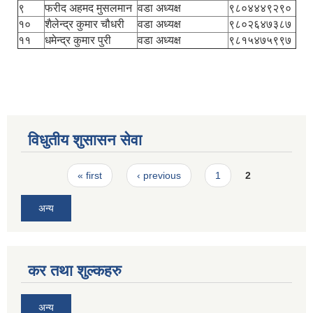
९
फरीद अहमद मुसलमान
वडा अध्यक्ष
९८०४४४९२९०
१०
शैलेन्द्र कुमार चौधरी
वडा अध्यक्ष
९८०२६४७३८७
११
धमेन्द्र कुमार पुरी
वडा अध्यक्ष
९८१५४७५९९७
विधुतीय शुसासन सेवा
Pages
« first
‹ previous
1
2
अन्य
कर तथा शुल्कहरु
अन्य