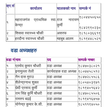
क्र.सं
कार्यालय
चालकको नाम
सम्पर्क नं
.
९८०४४५०६५०
महाराजगंज प्राथमिक स्वा.
राज नारायण
१
,
केन्द्र
कुर्मी
९८४२९९०२३०
२
शिसवा स्वास्थ्य चौकी
असरफ
९८१८०३६६१९
३
हरदौना स्वास्थ्य चौकी
महबुब आलम
९८१९४४८५२१
वडा अध्यक्षहरु
वडा नं
नाम
पद
सम्पर्क नम्बर
१
प्रमोद कुमार चौधरी
वडा अध्यक्ष
९८४७०३८०२१
२
इनामुल्ला तेली
कार्यवाहक वडा अध्यक्ष
९८०७४५८५१२
३
नैन दास मुराउ
वडा अध्यक्ष
९८४७२८५५८६
४
शैलेन्द्रनाथ शुक्ल
वडा अध्यक्ष
९८०५४०३९७१
५
छेदी प्रसाद कुर्मी
वडा अध्यक्ष
९८१९४०१६४२
६
राम सिंह कुर्मि चौधरी
वडा अध्यक्ष
९८४७०८५५०६
७
रामरुप बढई
वडा अध्यक्ष
९८१९४१६७५७
८
योगेन्द्र कुमार के.सी.
वडा अध्यक्ष
९८५११९४०५०