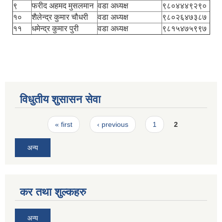
९
फरीद अहमद मुसलमान
वडा अध्यक्ष
९८०४४४९२९०
१०
शैलेन्द्र कुमार चौधरी
वडा अध्यक्ष
९८०२६४७३८७
११
धमेन्द्र कुमार पुरी
वडा अध्यक्ष
९८१५४७५९९७
विधुतीय शुसासन सेवा
Pages
« first
‹ previous
1
2
अन्य
कर तथा शुल्कहरु
अन्य