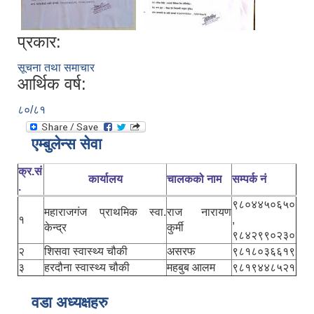
प्रकार:
सूचना तथा समाचार
आर्थिक वर्ष:
८०/८१
एम्बुलेन्स सेवा
क्र.सं
कार्यालय
चालकको नाम
सम्पर्क नं
.
९८०४४५०६५०
महाराजगंज प्राथमिक स्वा.
राज नारायण
१
,
केन्द्र
कुर्मी
९८४२९९०२३०
२
शिसवा स्वास्थ्य चौकी
असरफ
९८१८०३६६१९
३
हरदौना स्वास्थ्य चौकी
महबुब आलम
९८१९४४८५२१
वडा अध्यक्षहरु