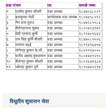
वडा नं
नाम
पद
सम्पर्क नम्बर
१
प्रमोद कुमार चौधरी
वडा अध्यक्ष
९८४७०३८०२१
२
इनामुल्ला तेली
कार्यवाहक वडा अध्यक्ष
९८०७४५८५१२
३
नैन दास मुराउ
वडा अध्यक्ष
९८४७२८५५८६
४
शैलेन्द्रनाथ शुक्ल
वडा अध्यक्ष
९८०५४०३९७१
५
छेदी प्रसाद कुर्मी
वडा अध्यक्ष
९८१९४०१६४२
६
राम सिंह कुर्मि चौधरी
वडा अध्यक्ष
९८४७०८५५०६
७
रामरुप बढई
वडा अध्यक्ष
९८१९४१६७५७
८
योगेन्द्र कुमार के.सी.
वडा अध्यक्ष
९८५११९४०५०
९
फरीद अहमद मुसलमान
वडा अध्यक्ष
९८०४४४९२९०
१०
शैलेन्द्र कुमार चौधरी
वडा अध्यक्ष
९८०२६४७३८७
११
धमेन्द्र कुमार पुरी
वडा अध्यक्ष
९८१५४७५९९७
विधुतीय शुसासन सेवा