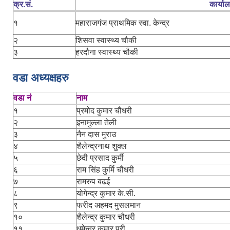
क्र.सं.
कार्या
१
महाराजगंज प्राथमिक स्वा. केन्द्र
२
शिसवा स्वास्थ्य चौकी
३
हरदौना स्वास्थ्य चौकी
वडा अध्यक्षहरु
वडा नं
नाम
१
प्रमोद कुमार चौधरी
२
इनामुल्ला तेली
३
नैन दास मुराउ
४
शैलेन्द्रनाथ शुक्ल
५
छेदी प्रसाद कुर्मी
६
राम सिंह कुर्मि चौधरी
७
रामरुप बढई
८
योगेन्द्र कुमार के.सी.
९
फरीद अहमद मुसलमान
१०
शैलेन्द्र कुमार चौधरी
११
धमेन्द्र कुमार पुरी