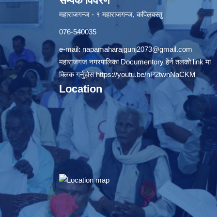
सम्पर्क विवरण
महाराजगन्ज - १ महाराजगन्ज, कपिलवस्तु
076-540035
e-mail:
napamaharajgunj2073@gmail.com
महाराजगंज नगरपालिका Documentory हेर्न तलको link मा
क्लिक गर्नुहोस
https://youtu.be/nP2twnNaCKM
Location