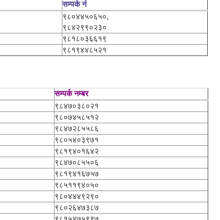
सम्पर्क नं
९८०४४५०६५०,
९८४२९९०२३०
९८१८०३६६१९
९८१९४४८५२१
सम्पर्क नम्बर
९८४७०३८०२१
९८०७४५८५१२
९८४७२८५५८६
९८०५४०३९७१
९८१९४०१६४२
९८४७०८५५०६
९८१९४१६७५७
९८५११९४०५०
९८०४४४९२९०
९८०२६४७३८७
९८१५४७५९९७