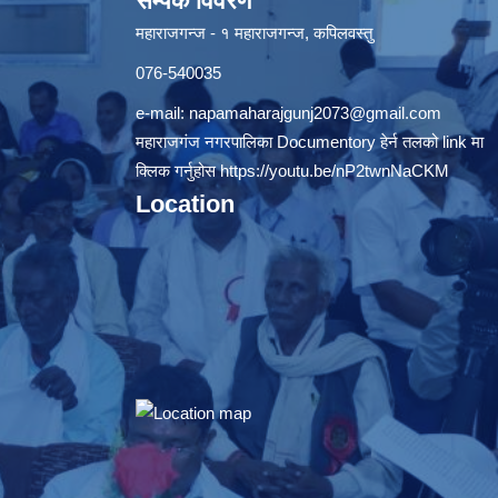
सम्पर्क विवरण
महाराजगन्ज - १ महाराजगन्ज, कपिलवस्तु
076-540035
e-mail:
napamaharajgunj2073@gmail.com
महाराजगंज नगरपालिका Documentory हेर्न तलको link मा
क्लिक गर्नुहोस
https://youtu.be/nP2twnNaCKM
Location