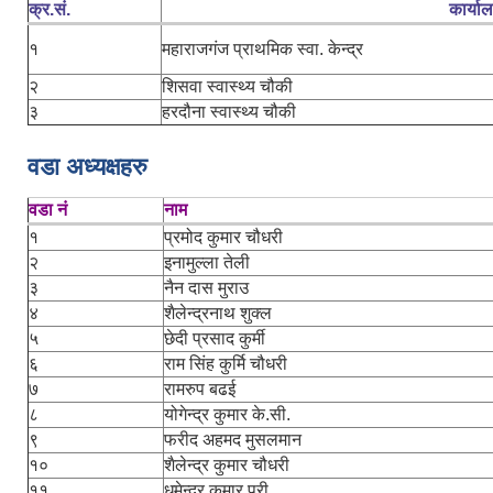
क्र.सं.
कार्या
१
महाराजगंज प्राथमिक स्वा. केन्द्र
२
शिसवा स्वास्थ्य चौकी
३
हरदौना स्वास्थ्य चौकी
वडा अध्यक्षहरु
वडा नं
नाम
१
प्रमोद कुमार चौधरी
२
इनामुल्ला तेली
३
नैन दास मुराउ
४
शैलेन्द्रनाथ शुक्ल
५
छेदी प्रसाद कुर्मी
६
राम सिंह कुर्मि चौधरी
७
रामरुप बढई
८
योगेन्द्र कुमार के.सी.
९
फरीद अहमद मुसलमान
१०
शैलेन्द्र कुमार चौधरी
११
धमेन्द्र कुमार पुरी