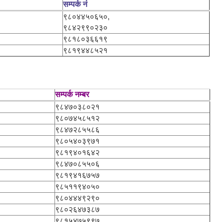
सम्पर्क नं
९८०४४५०६५०,
९८४२९९०२३०
९८१८०३६६१९
९८१९४४८५२१
सम्पर्क नम्बर
९८४७०३८०२१
९८०७४५८५१२
९८४७२८५५८६
९८०५४०३९७१
९८१९४०१६४२
९८४७०८५५०६
९८१९४१६७५७
९८५११९४०५०
९८०४४४९२९०
९८०२६४७३८७
९८१५४७५९९७