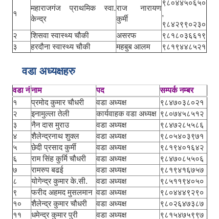
९८०४४५०६५०
महाराजगंज प्राथमिक स्वा.
राज नारायण
१
,
केन्द्र
कुर्मी
९८४२९९०२३०
२
शिसवा स्वास्थ्य चौकी
असरफ
९८१८०३६६१९
३
हरदौना स्वास्थ्य चौकी
महबुब आलम
९८१९४४८५२१
वडा अध्यक्षहरु
वडा नं
नाम
पद
सम्पर्क नम्बर
१
प्रमोद कुमार चौधरी
वडा अध्यक्ष
९८४७०३८०२१
२
इनामुल्ला तेली
कार्यवाहक वडा अध्यक्ष
९८०७४५८५१२
३
नैन दास मुराउ
वडा अध्यक्ष
९८४७२८५५८६
४
शैलेन्द्रनाथ शुक्ल
वडा अध्यक्ष
९८०५४०३९७१
५
छेदी प्रसाद कुर्मी
वडा अध्यक्ष
९८१९४०१६४२
६
राम सिंह कुर्मि चौधरी
वडा अध्यक्ष
९८४७०८५५०६
७
रामरुप बढई
वडा अध्यक्ष
९८१९४१६७५७
८
योगेन्द्र कुमार के.सी.
वडा अध्यक्ष
९८५११९४०५०
९
फरीद अहमद मुसलमान
वडा अध्यक्ष
९८०४४४९२९०
१०
शैलेन्द्र कुमार चौधरी
वडा अध्यक्ष
९८०२६४७३८७
११
धमेन्द्र कुमार पुरी
वडा अध्यक्ष
९८१५४७५९९७