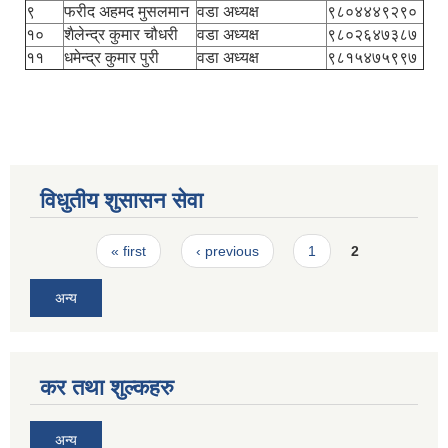
९
फरीद अहमद मुसलमान
वडा अध्यक्ष
९८०४४४९२९०
१०
शैलेन्द्र कुमार चौधरी
वडा अध्यक्ष
९८०२६४७३८७
११
धमेन्द्र कुमार पुरी
वडा अध्यक्ष
९८१५४७५९९७
विधुतीय शुसासन सेवा
Pages
« first
‹ previous
1
2
अन्य
कर तथा शुल्कहरु
अन्य