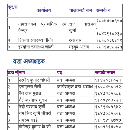
क्र.सं
कार्यालय
चालकको नाम
सम्पर्क नं
.
९८०४४५०६५०
महाराजगंज प्राथमिक स्वा.
राज नारायण
१
,
केन्द्र
कुर्मी
९८४२९९०२३०
२
शिसवा स्वास्थ्य चौकी
असरफ
९८१८०३६६१९
३
हरदौना स्वास्थ्य चौकी
महबुब आलम
९८१९४४८५२१
वडा अध्यक्षहरु
वडा नं
नाम
पद
सम्पर्क नम्बर
१
प्रमोद कुमार चौधरी
वडा अध्यक्ष
९८४७०३८०२१
२
इनामुल्ला तेली
कार्यवाहक वडा अध्यक्ष
९८०७४५८५१२
३
नैन दास मुराउ
वडा अध्यक्ष
९८४७२८५५८६
४
शैलेन्द्रनाथ शुक्ल
वडा अध्यक्ष
९८०५४०३९७१
५
छेदी प्रसाद कुर्मी
वडा अध्यक्ष
९८१९४०१६४२
६
राम सिंह कुर्मि चौधरी
वडा अध्यक्ष
९८४७०८५५०६
७
रामरुप बढई
वडा अध्यक्ष
९८१९४१६७५७
८
योगेन्द्र कुमार के.सी.
वडा अध्यक्ष
९८५११९४०५०