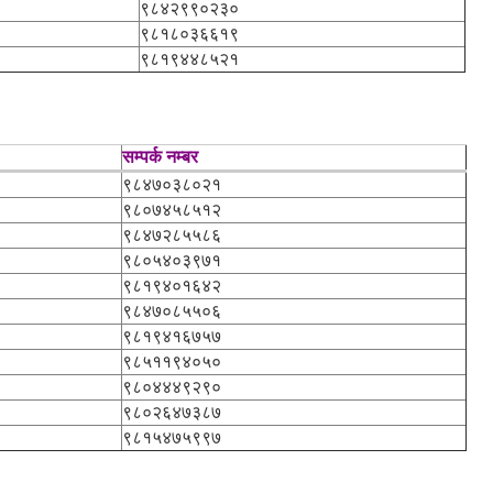
९८४२९९०२३०
९८१८०३६६१९
९८१९४४८५२१
सम्पर्क नम्बर
९८४७०३८०२१
९८०७४५८५१२
९८४७२८५५८६
९८०५४०३९७१
९८१९४०१६४२
९८४७०८५५०६
९८१९४१६७५७
९८५११९४०५०
९८०४४४९२९०
९८०२६४७३८७
९८१५४७५९९७