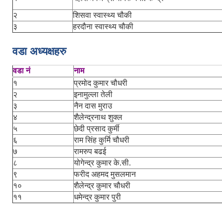
२
शिसवा स्वास्थ्य चौकी
३
हरदौना स्वास्थ्य चौकी
वडा अध्यक्षहरु
वडा नं
नाम
१
प्रमोद कुमार चौधरी
२
इनामुल्ला तेली
३
नैन दास मुराउ
४
शैलेन्द्रनाथ शुक्ल
५
छेदी प्रसाद कुर्मी
६
राम सिंह कुर्मि चौधरी
७
रामरुप बढई
८
योगेन्द्र कुमार के.सी.
९
फरीद अहमद मुसलमान
१०
शैलेन्द्र कुमार चौधरी
११
धमेन्द्र कुमार पुरी