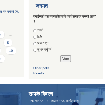
जनमत
त गर्न बनेको ऐन,
तपाईलाई यस नगरपालिकाको कार्य सम्पादन कस्तो लाग्यो
?
Choices
राम्रो
s
…
ठिकै
5
थाहा भएन
सुधार गर्नुपर्ने
10
 »
Older polls
Results
सम्पर्क विवरण
महाराजगन्ज - १ महाराजगन्ज, कपिलवस्तु