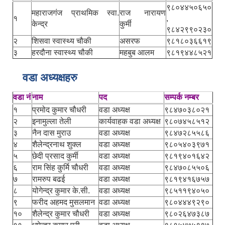
९८०४४५०६५०
महाराजगंज प्राथमिक स्वा.
राज नारायण
१
,
केन्द्र
कुर्मी
९८४२९९०२३०
२
शिसवा स्वास्थ्य चौकी
असरफ
९८१८०३६६१९
३
हरदौना स्वास्थ्य चौकी
महबुब आलम
९८१९४४८५२१
वडा अध्यक्षहरु
वडा नं
नाम
पद
सम्पर्क नम्बर
१
प्रमोद कुमार चौधरी
वडा अध्यक्ष
९८४७०३८०२१
२
इनामुल्ला तेली
कार्यवाहक वडा अध्यक्ष
९८०७४५८५१२
३
नैन दास मुराउ
वडा अध्यक्ष
९८४७२८५५८६
४
शैलेन्द्रनाथ शुक्ल
वडा अध्यक्ष
९८०५४०३९७१
५
छेदी प्रसाद कुर्मी
वडा अध्यक्ष
९८१९४०१६४२
६
राम सिंह कुर्मि चौधरी
वडा अध्यक्ष
९८४७०८५५०६
७
रामरुप बढई
वडा अध्यक्ष
९८१९४१६७५७
८
योगेन्द्र कुमार के.सी.
वडा अध्यक्ष
९८५११९४०५०
९
फरीद अहमद मुसलमान
वडा अध्यक्ष
९८०४४४९२९०
१०
शैलेन्द्र कुमार चौधरी
वडा अध्यक्ष
९८०२६४७३८७