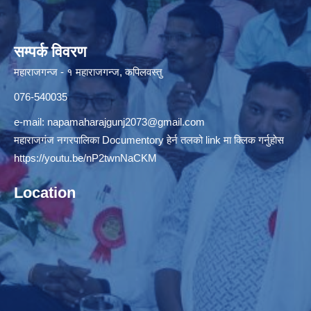
सम्पर्क विवरण
महाराजगन्ज - १ महाराजगन्ज, कपिलवस्तु
076-540035
e-mail:
napamaharajgunj2073@gmail.com
महाराजगंज नगरपालिका Documentory हेर्न तलको link मा क्लिक गर्नुहोस
https://youtu.be/nP2twnNaCKM
Location