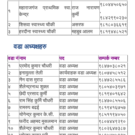
९८०४४५०६५०
महाराजगंज प्राथमिक स्वा.
राज नारायण
१
,
केन्द्र
कुर्मी
९८४२९९०२३०
२
शिसवा स्वास्थ्य चौकी
असरफ
९८१८०३६६१९
३
हरदौना स्वास्थ्य चौकी
महबुब आलम
९८१९४४८५२१
वडा अध्यक्षहरु
वडा नं
नाम
पद
सम्पर्क नम्बर
१
प्रमोद कुमार चौधरी
वडा अध्यक्ष
९८४७०३८०२१
२
इनामुल्ला तेली
कार्यवाहक वडा अध्यक्ष
९८०७४५८५१२
३
नैन दास मुराउ
वडा अध्यक्ष
९८४७२८५५८६
४
शैलेन्द्रनाथ शुक्ल
वडा अध्यक्ष
९८०५४०३९७१
५
छेदी प्रसाद कुर्मी
वडा अध्यक्ष
९८१९४०१६४२
६
राम सिंह कुर्मि चौधरी
वडा अध्यक्ष
९८४७०८५५०६
७
रामरुप बढई
वडा अध्यक्ष
९८१९४१६७५७
८
योगेन्द्र कुमार के.सी.
वडा अध्यक्ष
९८५११९४०५०
९
फरीद अहमद मुसलमान
वडा अध्यक्ष
९८०४४४९२९०
१०
शैलेन्द्र कुमार चौधरी
वडा अध्यक्ष
९८०२६४७३८७