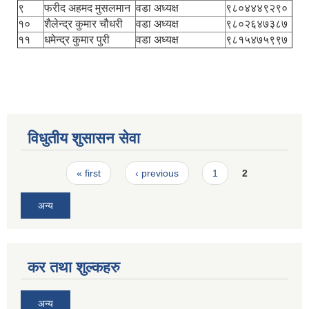
९
फरीद अहमद मुसलमान
वडा अध्यक्ष
९८०४४४९२९०
१०
शैलेन्द्र कुमार चौधरी
वडा अध्यक्ष
९८०२६४७३८७
११
धमेन्द्र कुमार पुरी
वडा अध्यक्ष
९८१५४७५९९७
विधुतीय शुसासन सेवा
Pages
« first
‹ previous
1
2
अन्य
कर तथा शुल्कहरु
अन्य