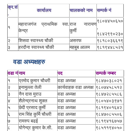
क्र.सं
कार्यालय
चालकको नाम
सम्पर्क नं
.
९८०४४५०६५०
महाराजगंज प्राथमिक स्वा.
राज नारायण
१
,
केन्द्र
कुर्मी
९८४२९९०२३०
२
शिसवा स्वास्थ्य चौकी
असरफ
९८१८०३६६१९
३
हरदौना स्वास्थ्य चौकी
महबुब आलम
९८१९४४८५२१
वडा अध्यक्षहरु
वडा नं
नाम
पद
सम्पर्क नम्बर
१
प्रमोद कुमार चौधरी
वडा अध्यक्ष
९८४७०३८०२१
२
इनामुल्ला तेली
कार्यवाहक वडा अध्यक्ष
९८०७४५८५१२
३
नैन दास मुराउ
वडा अध्यक्ष
९८४७२८५५८६
४
शैलेन्द्रनाथ शुक्ल
वडा अध्यक्ष
९८०५४०३९७१
५
छेदी प्रसाद कुर्मी
वडा अध्यक्ष
९८१९४०१६४२
६
राम सिंह कुर्मि चौधरी
वडा अध्यक्ष
९८४७०८५५०६
७
रामरुप बढई
वडा अध्यक्ष
९८१९४१६७५७
८
योगेन्द्र कुमार के.सी.
वडा अध्यक्ष
९८५११९४०५०