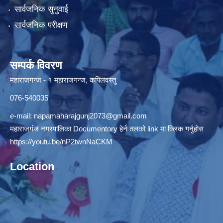
सार्वजनिक सुनुवाई
सार्वजनिक परीक्षण
सम्पर्क विवरण
महाराजगन्ज - १ महाराजगन्ज, कपिलवस्तु
076-540035
e-mail:
napamaharajgunj2073@gmail.com
महाराजगंज नगरपालिका Documentory हेर्न तलको link मा क्लिक गर्नुहोस
https://youtu.be/nP2twnNaCKM
Location