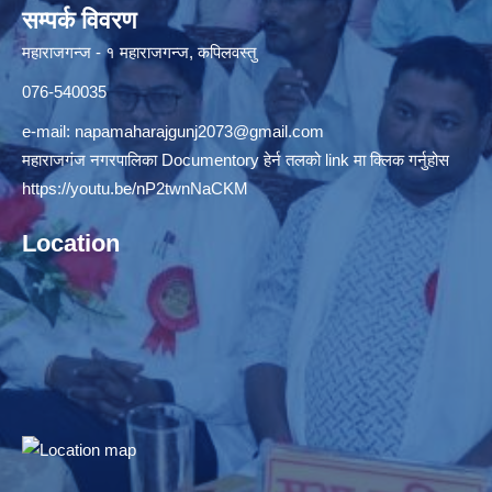
सम्पर्क विवरण
महाराजगन्ज - १ महाराजगन्ज, कपिलवस्तु
076-540035
e-mail:
napamaharajgunj2073@gmail.com
महाराजगंज नगरपालिका Documentory हेर्न तलको link मा क्लिक गर्नुहोस
https://youtu.be/nP2twnNaCKM
Location