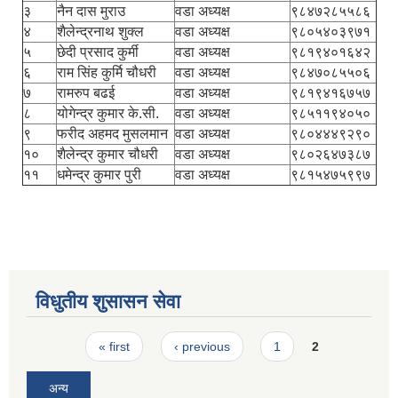
३
नैन दास मुराउ
वडा अध्यक्ष
९८४७२८५५८६
४
शैलेन्द्रनाथ शुक्ल
वडा अध्यक्ष
९८०५४०३९७१
५
छेदी प्रसाद कुर्मी
वडा अध्यक्ष
९८१९४०१६४२
६
राम सिंह कुर्मि चौधरी
वडा अध्यक्ष
९८४७०८५५०६
७
रामरुप बढई
वडा अध्यक्ष
९८१९४१६७५७
८
योगेन्द्र कुमार के.सी.
वडा अध्यक्ष
९८५११९४०५०
९
फरीद अहमद मुसलमान
वडा अध्यक्ष
९८०४४४९२९०
१०
शैलेन्द्र कुमार चौधरी
वडा अध्यक्ष
९८०२६४७३८७
११
धमेन्द्र कुमार पुरी
वडा अध्यक्ष
९८१५४७५९९७
विधुतीय शुसासन सेवा
Pages
« first
‹ previous
1
2
अन्य