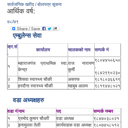
सार्वजनिक खरीद / बोलपत्र सूचना
आर्थिक वर्ष:
७८/७९
एम्बुलेन्स सेवा
क्र.सं
कार्यालय
चालकको नाम
सम्पर्क नं
.
९८०४४५०६५०
महाराजगंज प्राथमिक स्वा.
राज नारायण
१
,
केन्द्र
कुर्मी
९८४२९९०२३०
२
शिसवा स्वास्थ्य चौकी
असरफ
९८१८०३६६१९
३
हरदौना स्वास्थ्य चौकी
महबुब आलम
९८१९४४८५२१
वडा अध्यक्षहरु
वडा नं
नाम
पद
सम्पर्क नम्बर
१
प्रमोद कुमार चौधरी
वडा अध्यक्ष
९८४७०३८०२१
२
इनामुल्ला तेली
कार्यवाहक वडा अध्यक्ष
९८०७४५८५१२