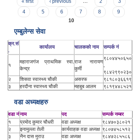
Pages
« first
‹ previous
…
2
3
4
5
6
7
8
9
10
एम्बुलेन्स सेवा
क्र.सं
कार्यालय
चालकको नाम
सम्पर्क नं
.
९८०४४५०६५०
महाराजगंज प्राथमिक स्वा.
राज नारायण
१
,
केन्द्र
कुर्मी
९८४२९९०२३०
२
शिसवा स्वास्थ्य चौकी
असरफ
९८१८०३६६१९
३
हरदौना स्वास्थ्य चौकी
महबुब आलम
९८१९४४८५२१
वडा अध्यक्षहरु
वडा नं
नाम
पद
सम्पर्क नम्बर
१
प्रमोद कुमार चौधरी
वडा अध्यक्ष
९८४७०३८०२१
२
इनामुल्ला तेली
कार्यवाहक वडा अध्यक्ष
९८०७४५८५१२
३
नैन दास मुराउ
वडा अध्यक्ष
९८४७२८५५८६