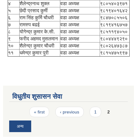
४
शैलेन्द्रनाथ शुक्ल
वडा अध्यक्ष
९८०५४०३९७१
५
छेदी प्रसाद कुर्मी
वडा अध्यक्ष
९८१९४०१६४२
६
राम सिंह कुर्मि चौधरी
वडा अध्यक्ष
९८४७०८५५०६
७
रामरुप बढई
वडा अध्यक्ष
९८१९४१६७५७
८
योगेन्द्र कुमार के.सी.
वडा अध्यक्ष
९८५११९४०५०
९
फरीद अहमद मुसलमान
वडा अध्यक्ष
९८०४४४९२९०
१०
शैलेन्द्र कुमार चौधरी
वडा अध्यक्ष
९८०२६४७३८७
११
धमेन्द्र कुमार पुरी
वडा अध्यक्ष
९८१५४७५९९७
विधुतीय शुसासन सेवा
Pages
« first
‹ previous
1
2
अन्य