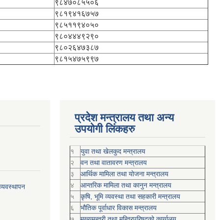
९८४७०८५५०६
९८१९४१६७५७
९८५११९४०५०
९८०४४४९२९०
९८०२६४७३८७
९८१५४७५९९७
प्रदेश मन्त्रालय तथा अन्य
उपयोगी लिंकहरु
१
युवा तथा खेलकुद मन्त्रालय
२
वन तथा वातावरण मन्त्रालय
३
आर्थिक मामिला तथा योजना मन्त्रालय
४
आन्तरिक मामिला तथा कानुन मन्त्रालय
्यवस्थापन
५
कृषि, भूमि व्यवस्था तथा सहकारी मन्त्रालय
६
भौतिक पूर्वाधार विकास मन्त्रालय
७
मुख्यमन्त्री तथा मन्त्रिपरिषद्को कार्यालय