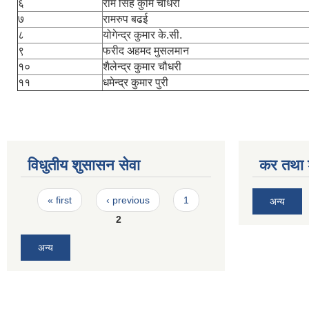
६
राम सिंह कुर्मि चौधरी
७
रामरुप बढई
८
योगेन्द्र कुमार के.सी.
९
फरीद अहमद मुसलमान
१०
शैलेन्द्र कुमार चौधरी
११
धमेन्द्र कुमार पुरी
विधुतीय शुसासन सेवा
कर तथा श
Pages
« first
‹ previous
1
अन्य
2
अन्य