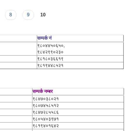
8
9
10
सम्पर्क नं
९८०४४५०६५०,
९८४२९९०२३०
९८१८०३६६१९
९८१९४४८५२१
सम्पर्क नम्बर
९८४७०३८०२१
९८०७४५८५१२
९८४७२८५५८६
९८०५४०३९७१
९८१९४०१६४२