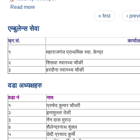
Read more
about गणक पदको प्रारम्भिक नतीजा प्रकाशन सम्बन्धि सू
Pages
« first
‹ prev
एम्बुलेन्स सेवा
क्र.सं.
कार्या
१
महाराजगंज प्राथमिक स्वा. केन्द्र
२
शिसवा स्वास्थ्य चौकी
३
हरदौना स्वास्थ्य चौकी
वडा अध्यक्षहरु
वडा नं
नाम
१
प्रमोद कुमार चौधरी
२
इनामुल्ला तेली
३
नैन दास मुराउ
४
शैलेन्द्रनाथ शुक्ल
५
छेदी प्रसाद कुर्मी