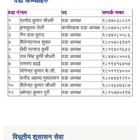
वडा अध्यक्षहरु
वडा नं
नाम
पद
सम्पर्क नम्बर
१
प्रमोद कुमार चौधरी
वडा अध्यक्ष
९८४७०३८०२१
२
इनामुल्ला तेली
कार्यवाहक वडा अध्यक्ष
९८०७४५८५१२
३
नैन दास मुराउ
वडा अध्यक्ष
९८४७२८५५८६
४
शैलेन्द्रनाथ शुक्ल
वडा अध्यक्ष
९८०५४०३९७१
५
छेदी प्रसाद कुर्मी
वडा अध्यक्ष
९८१९४०१६४२
६
राम सिंह कुर्मि चौधरी
वडा अध्यक्ष
९८४७०८५५०६
७
रामरुप बढई
वडा अध्यक्ष
९८१९४१६७५७
८
योगेन्द्र कुमार के.सी.
वडा अध्यक्ष
९८५११९४०५०
९
फरीद अहमद मुसलमान
वडा अध्यक्ष
९८०४४४९२९०
१०
शैलेन्द्र कुमार चौधरी
वडा अध्यक्ष
९८०२६४७३८७
११
धमेन्द्र कुमार पुरी
वडा अध्यक्ष
९८१५४७५९९७
विधुतीय शुसासन सेवा