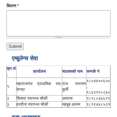
विवरण
*
एम्बुलेन्स सेवा
क्र.सं
कार्यालय
चालकको नाम
सम्पर्क नं
.
९८०४४५०६५०
महाराजगंज प्राथमिक स्वा.
राज नारायण
१
,
केन्द्र
कुर्मी
९८४२९९०२३०
२
शिसवा स्वास्थ्य चौकी
असरफ
९८१८०३६६१९
३
हरदौना स्वास्थ्य चौकी
महबुब आलम
९८१९४४८५२१