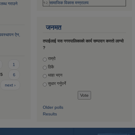
१२
सामाजिक विकास मन्‍‍त्रालय
पलब्ध गराउने
जनमत
्यवस्थापन ऐन,
तपाईलाई यस नगरपालिकाको कार्य सम्पादन कस्तो लाग्यो
?
Choices
राम्रो
1
ठिकै
5
6
थाहा भएन
सुधार गर्नुपर्ने
next ›
Older polls
Results