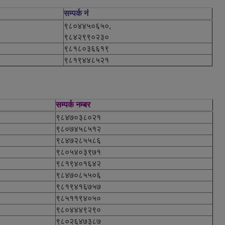
सम्पर्क नं
९८०४४५०६५०,
९८४२९९०२३०
९८१८०३६६१९
९८१९४४८५२१
सम्पर्क नम्बर
९८४७०३८०२१
९८०७४५८५१२
९८४७२८५५८६
९८०५४०३९७१
९८१९४०१६४२
९८४७०८५५०६
९८१९४१६७५७
९८५११९४०५०
९८०४४४९२९०
९८०२६४७३८७