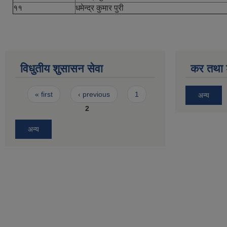
११
धमेन्द्र कुमार पुरी
विधुतीय शुसासन सेवा
कर तथा श
Pages
« first
‹ previous
1
अन्य
2
अन्य