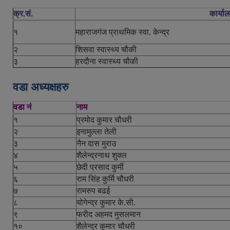
क्र.सं.
कार्या
१
महाराजगंज प्राथमिक स्वा. केन्द्र
२
शिसवा स्वास्थ्य चौकी
३
हरदौना स्वास्थ्य चौकी
वडा अध्यक्षहरु
वडा नं
नाम
१
प्रमोद कुमार चौधरी
२
इनामुल्ला तेली
३
नैन दास मुराउ
४
शैलेन्द्रनाथ शुक्ल
५
छेदी प्रसाद कुर्मी
६
राम सिंह कुर्मि चौधरी
७
रामरुप बढई
८
योगेन्द्र कुमार के.सी.
९
फरीद अहमद मुसलमान
१०
शैलेन्द्र कुमार चौधरी