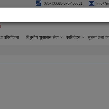
076-400035,076-400051
info@m
ल
तथा परियोजना
विधुतीय शुसासन सेवा
प्रतिवेदन
सूचना तथा ज