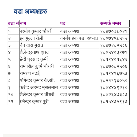
वडा अध्यक्षहरु
वडा नं
नाम
पद
सम्पर्क नम्बर
१
प्रमोद कुमार चौधरी
वडा अध्यक्ष
९८४७०३८०२१
२
इनामुल्ला तेली
कार्यवाहक वडा अध्यक्ष
९८०७४५८५१२
३
नैन दास मुराउ
वडा अध्यक्ष
९८४७२८५५८६
४
शैलेन्द्रनाथ शुक्ल
वडा अध्यक्ष
९८०५४०३९७१
५
छेदी प्रसाद कुर्मी
वडा अध्यक्ष
९८१९४०१६४२
६
राम सिंह कुर्मि चौधरी
वडा अध्यक्ष
९८४७०८५५०६
७
रामरुप बढई
वडा अध्यक्ष
९८१९४१६७५७
८
योगेन्द्र कुमार के.सी.
वडा अध्यक्ष
९८५११९४०५०
९
फरीद अहमद मुसलमान
वडा अध्यक्ष
९८०४४४९२९०
१०
शैलेन्द्र कुमार चौधरी
वडा अध्यक्ष
९८०२६४७३८७
११
धमेन्द्र कुमार पुरी
वडा अध्यक्ष
९८१५४७५९९७