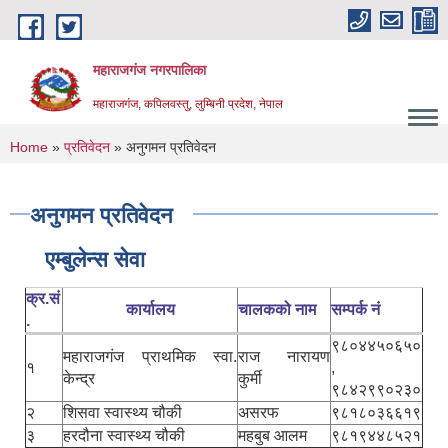
Skip to main content
महाराजगंज नगरपालिका
महाराजगंज, कपिलवस्तु, लुम्बिनी प्रदेश, नेपाल
You are here
Home
»
प्रतिवेदन
» अनुगमन प्रतिवेदन
अनुगमन प्रतिवेदन
एम्बुलेन्स सेवा
क्र.सं
कार्यालय
चालकको नाम
सम्पर्क नं
.
९८०४४५०६५०
महाराजगंज प्राथमिक स्वा.
राज नारायण
१
,
केन्द्र
कुर्मी
९८४२९९०२३०
२
शिसवा स्वास्थ्य चौकी
असरफ
९८१८०३६६१९
३
हरदौना स्वास्थ्य चौकी
महबुब आलम
९८१९४४८५२१