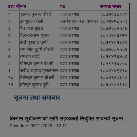
वडा नं
नाम
पद
सम्पर्क नम्बर
१
प्रमोद कुमार चौधरी
वडा अध्यक्ष
९८४७०३८०२१
२
इनामुल्ला तेली
कार्यवाहक वडा अध्यक्ष
९८०७४५८५१२
३
नैन दास मुराउ
वडा अध्यक्ष
९८४७२८५५८६
४
शैलेन्द्रनाथ शुक्ल
वडा अध्यक्ष
९८०५४०३९७१
५
छेदी प्रसाद कुर्मी
वडा अध्यक्ष
९८१९४०१६४२
६
राम सिंह कुर्मि चौधरी
वडा अध्यक्ष
९८४७०८५५०६
७
रामरुप बढई
वडा अध्यक्ष
९८१९४१६७५७
८
योगेन्द्र कुमार के.सी.
वडा अध्यक्ष
९८५११९४०५०
९
फरीद अहमद मुसलमान
वडा अध्यक्ष
९८०४४४९२९०
१०
शैलेन्द्र कुमार चौधरी
वडा अध्यक्ष
९८०२६४७३८७
११
धमेन्द्र कुमार पुरी
वडा अध्यक्ष
९८१५४७५९९७
सूचना तथा समाचार
किसान सुचीकरणको लागि सहजकर्ता नियुक्ति सम्बन्धी सूचना
Post date:
03/11/2026 - 12:11