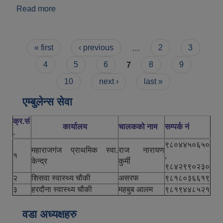
Read more
about महाराजगञ्ज नगरपालिका परिचय
Pages
« first
‹ previous
…
2
3
4
5
6
7
8
9
10
next ›
last »
एम्बुलेन्स सेवा
क्र.सं
कार्यालय
चालकको नाम
सम्पर्क नं
.
९८०४४५०६५०
महाराजगंज प्राथमिक स्वा.
राज नारायण
१
,
केन्द्र
कुर्मी
९८४२९९०२३०
२
शिसवा स्वास्थ्य चौकी
असरफ
९८१८०३६६१९
३
हरदौना स्वास्थ्य चौकी
महबुब आलम
९८१९४४८५२१
वडा अध्यक्षहरु