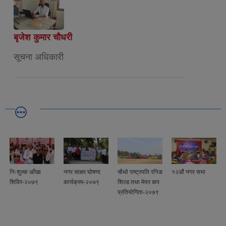
बृजेश कुमार चौधरी
सूचना अधिकारी
निःशुल्क आँखा
नगर साक्षर घोषणा
चौथो राष्ट्रपति रनिङ
१२औं नगर सभा
शिविर-२०७९
कार्यक्रम-२०७९
शिल्ड तथा मेयर कप
प्रतियोगिता-२०७९