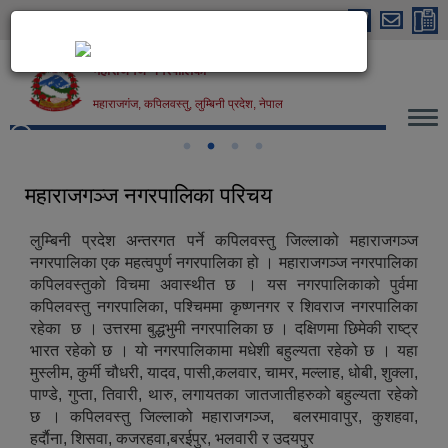
Skip to main content
महाराजगंज नगरपालिका
महाराजगंज, कपिलवस्तु, लुम्बिनी प्रदेश, नेपाल
महाराजगंज नगरपालिका, कपिलवस्तु
महाराजगञ्ज नगरपालिका परिचय
लुम्बिनी प्रदेश अन्तरगत पर्ने कपिलवस्तु जिल्लाको महाराजगञ्ज
नगरपालिका एक महत्वपुर्ण नगरपालिका हो । महाराजगञ्ज नगरपालिका
कपिलवस्तुको विचमा अवास्थीत छ । यस नगरपालिकाको पुर्वमा
कपिलवस्तु नगरपालिका, पश्चिममा कृष्णनगर र शिवराज नगरपालिका
रहेका छ । उत्तरमा बुद्धभुमी नगरपालिका छ । दक्षिणमा छिमेकी राष्ट्र
भारत रहेको छ । यो नगरपालिकामा मधेशी बहुल्यता रहेको छ । यहा
मुस्लीम, कुर्मी चौधरी, यादव, पासी,कलवार, चामर, मल्लाह, धोबी, शुक्ला,
पाण्डे, गुप्ता, तिवारी, थारु, लगायतका जातजातीहरुको बहुल्यता रहेको
छ । कपिलवस्तु जिल्लाको महाराजगञ्ज, बलरमावापुर, कुशहवा,
हर्दाैना, शिसवा, कजरहवा,बरईपुर, भलवारी र उदयपुर