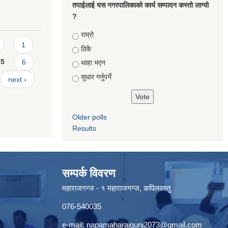
तपाईलाई यस नगरपालिकाको कार्य सम्पादन कस्तो लाग्यो
?
Choices
राम्रो
1
ठिकै
5
6
थाहा भएन
सुधार गर्नुपर्ने
next ›
Older polls
Results
सम्पर्क विवरण
महाराजगन्ज - १ महाराजगन्ज, कपिलवस्तु
076-540035
e-mail:
napamaharajgunj2073@gmail.com