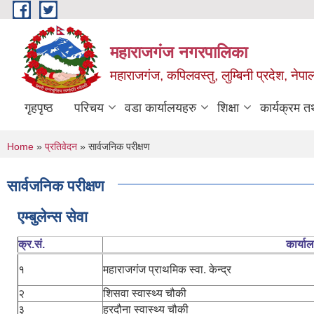
Skip to main content
महाराजगंज नगरपालिका
महाराजगंज, कपिलवस्तु, लुम्बिनी प्रदेश, नेपा
गृहपृष्ठ
परिचय
वडा कार्यालयहरु
शिक्षा
कार्यक्रम 
You are here
Home
»
प्रतिवेदन
» सार्वजनिक परीक्षण
सार्वजनिक परीक्षण
एम्बुलेन्स सेवा
क्र.सं.
कार्या
१
महाराजगंज प्राथमिक स्वा. केन्द्र
२
शिसवा स्वास्थ्य चौकी
३
हरदौना स्वास्थ्य चौकी