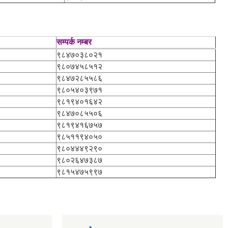
सम्पर्क नम्बर
९८४७०३८०२१
९८०७४५८५१२
९८४७२८५५८६
९८०५४०३९७१
९८१९४०१६४२
९८४७०८५५०६
९८१९४१६७५७
९८५११९४०५०
९८०४४४९२९०
९८०२६४७३८७
९८१५४७५९९७