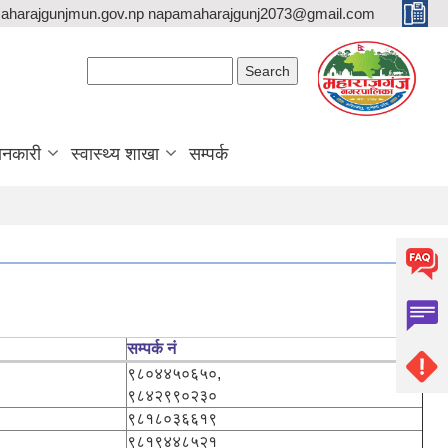
aharajgunjmun.gov.np napamaharajgunj2073@gmail.com
Search form
Search
ानकारी
स्वास्थ्य शाखा
सम्पर्क
सम्पर्क नं
९८०४४५०६५०,
९८४२९९०२३०
९८१८०३६६१९
९८१९४४८५२१