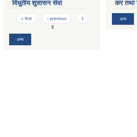
विधुतीय शुसासन सेवा
कर तथा श
Pages
« first
‹ previous
1
अन्य
2
अन्य