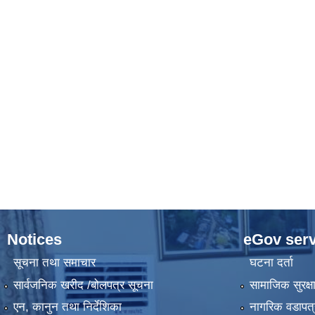
Notices
eGov serv
सूचना तथा समाचार
घटना दर्ता
सार्वजनिक खरीद /बोलपत्र सूचना
सामाजिक सुरक्ष
एन, कानुन तथा निर्देशिका
नागरिक वडापत्