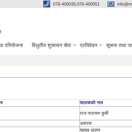
076-400035,076-400051
info@m
ल
तथा परियोजना
विधुतीय शुसासन सेवा
प्रतिवेदन
सूचना तथा ज
लय
चालकको नाम
राज नारायण कुर्मी
असरफ
महबुब आलम