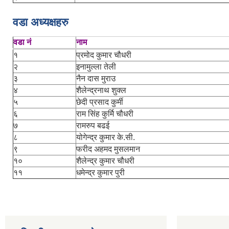
वडा अध्यक्षहरु
वडा नं
नाम
१
प्रमोद कुमार चौधरी
२
इनामुल्ला तेली
३
नैन दास मुराउ
४
शैलेन्द्रनाथ शुक्ल
५
छेदी प्रसाद कुर्मी
६
राम सिंह कुर्मि चौधरी
७
रामरुप बढई
८
योगेन्द्र कुमार के.सी.
९
फरीद अहमद मुसलमान
१०
शैलेन्द्र कुमार चौधरी
११
धमेन्द्र कुमार पुरी