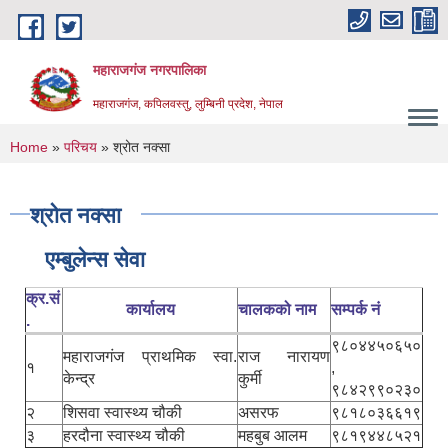
Skip to main content
महाराजगंज नगरपालिका
महाराजगंज, कपिलवस्तु, लुम्बिनी प्रदेश, नेपाल
You are here
Home
»
परिचय
» श्रोत नक्सा
श्रोत नक्सा
एम्बुलेन्स सेवा
क्र.सं
कार्यालय
चालकको नाम
सम्पर्क नं
.
९८०४४५०६५०
महाराजगंज प्राथमिक स्वा.
राज नारायण
१
,
केन्द्र
कुर्मी
९८४२९९०२३०
२
शिसवा स्वास्थ्य चौकी
असरफ
९८१८०३६६१९
३
हरदौना स्वास्थ्य चौकी
महबुब आलम
९८१९४४८५२१