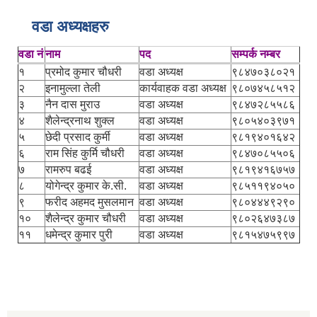
वडा अध्यक्षहरु
वडा नं
नाम
पद
सम्पर्क नम्बर
१
प्रमोद कुमार चौधरी
वडा अध्यक्ष
९८४७०३८०२१
२
इनामुल्ला तेली
कार्यवाहक वडा अध्यक्ष
९८०७४५८५१२
३
नैन दास मुराउ
वडा अध्यक्ष
९८४७२८५५८६
४
शैलेन्द्रनाथ शुक्ल
वडा अध्यक्ष
९८०५४०३९७१
५
छेदी प्रसाद कुर्मी
वडा अध्यक्ष
९८१९४०१६४२
६
राम सिंह कुर्मि चौधरी
वडा अध्यक्ष
९८४७०८५५०६
७
रामरुप बढई
वडा अध्यक्ष
९८१९४१६७५७
८
योगेन्द्र कुमार के.सी.
वडा अध्यक्ष
९८५११९४०५०
९
फरीद अहमद मुसलमान
वडा अध्यक्ष
९८०४४४९२९०
१०
शैलेन्द्र कुमार चौधरी
वडा अध्यक्ष
९८०२६४७३८७
११
धमेन्द्र कुमार पुरी
वडा अध्यक्ष
९८१५४७५९९७