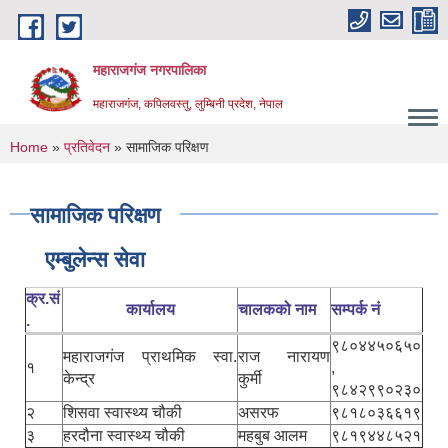
Skip to main content
महाराजगंज नगरपालिका
महाराजगंज, कपिलवस्तु, लुम्बिनी प्रदेश, नेपाल
You are here
Home
»
प्रतिवेदन
» सामाजिक परिक्षण
सामाजिक परिक्षण
एम्बुलेन्स सेवा
क्र.सं
कार्यालय
चालकको नाम
सम्पर्क नं
.
९८०४४५०६५०
महाराजगंज प्राथमिक स्वा.
राज नारायण
१
,
केन्द्र
कुर्मी
९८४२९९०२३०
२
शिसवा स्वास्थ्य चौकी
असरफ
९८१८०३६६१९
३
हरदौना स्वास्थ्य चौकी
महबुब आलम
९८१९४४८५२१