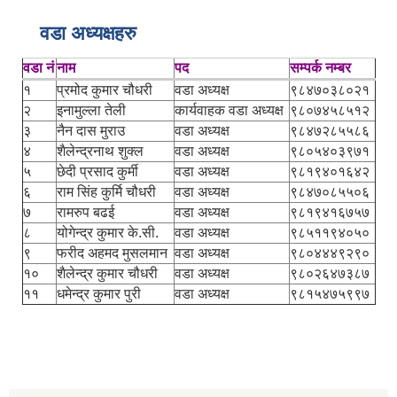
वडा अध्यक्षहरु
वडा नं
नाम
पद
सम्पर्क नम्बर
१
प्रमोद कुमार चौधरी
वडा अध्यक्ष
९८४७०३८०२१
२
इनामुल्ला तेली
कार्यवाहक वडा अध्यक्ष
९८०७४५८५१२
३
नैन दास मुराउ
वडा अध्यक्ष
९८४७२८५५८६
४
शैलेन्द्रनाथ शुक्ल
वडा अध्यक्ष
९८०५४०३९७१
५
छेदी प्रसाद कुर्मी
वडा अध्यक्ष
९८१९४०१६४२
६
राम सिंह कुर्मि चौधरी
वडा अध्यक्ष
९८४७०८५५०६
७
रामरुप बढई
वडा अध्यक्ष
९८१९४१६७५७
८
योगेन्द्र कुमार के.सी.
वडा अध्यक्ष
९८५११९४०५०
९
फरीद अहमद मुसलमान
वडा अध्यक्ष
९८०४४४९२९०
१०
शैलेन्द्र कुमार चौधरी
वडा अध्यक्ष
९८०२६४७३८७
११
धमेन्द्र कुमार पुरी
वडा अध्यक्ष
९८१५४७५९९७