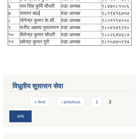
६
राम सिंह कुर्मि चौधरी
वडा अध्यक्ष
९८४७०८५५०६
७
रामरुप बढई
वडा अध्यक्ष
९८१९४१६७५७
८
योगेन्द्र कुमार के.सी.
वडा अध्यक्ष
९८५११९४०५०
९
फरीद अहमद मुसलमान
वडा अध्यक्ष
९८०४४४९२९०
१०
शैलेन्द्र कुमार चौधरी
वडा अध्यक्ष
९८०२६४७३८७
११
धमेन्द्र कुमार पुरी
वडा अध्यक्ष
९८१५४७५९९७
विधुतीय शुसासन सेवा
Pages
« first
‹ previous
1
2
अन्य