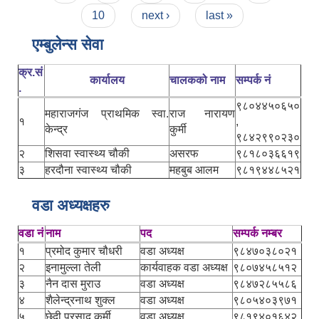
10
next ›
last »
एम्बुलेन्स सेवा
क्र.सं
कार्यालय
चालकको नाम
सम्पर्क नं
.
९८०४४५०६५०
महाराजगंज प्राथमिक स्वा.
राज नारायण
१
,
केन्द्र
कुर्मी
९८४२९९०२३०
२
शिसवा स्वास्थ्य चौकी
असरफ
९८१८०३६६१९
३
हरदौना स्वास्थ्य चौकी
महबुब आलम
९८१९४४८५२१
वडा अध्यक्षहरु
वडा नं
नाम
पद
सम्पर्क नम्बर
१
प्रमोद कुमार चौधरी
वडा अध्यक्ष
९८४७०३८०२१
२
इनामुल्ला तेली
कार्यवाहक वडा अध्यक्ष
९८०७४५८५१२
३
नैन दास मुराउ
वडा अध्यक्ष
९८४७२८५५८६
४
शैलेन्द्रनाथ शुक्ल
वडा अध्यक्ष
९८०५४०३९७१
५
छेदी प्रसाद कुर्मी
वडा अध्यक्ष
९८१९४०१६४२