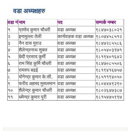
वडा अध्यक्षहरु
वडा नं
नाम
पद
सम्पर्क नम्बर
१
प्रमोद कुमार चौधरी
वडा अध्यक्ष
९८४७०३८०२१
२
इनामुल्ला तेली
कार्यवाहक वडा अध्यक्ष
९८०७४५८५१२
३
नैन दास मुराउ
वडा अध्यक्ष
९८४७२८५५८६
४
शैलेन्द्रनाथ शुक्ल
वडा अध्यक्ष
९८०५४०३९७१
५
छेदी प्रसाद कुर्मी
वडा अध्यक्ष
९८१९४०१६४२
६
राम सिंह कुर्मि चौधरी
वडा अध्यक्ष
९८४७०८५५०६
७
रामरुप बढई
वडा अध्यक्ष
९८१९४१६७५७
८
योगेन्द्र कुमार के.सी.
वडा अध्यक्ष
९८५११९४०५०
९
फरीद अहमद मुसलमान
वडा अध्यक्ष
९८०४४४९२९०
१०
शैलेन्द्र कुमार चौधरी
वडा अध्यक्ष
९८०२६४७३८७
११
धमेन्द्र कुमार पुरी
वडा अध्यक्ष
९८१५४७५९९७