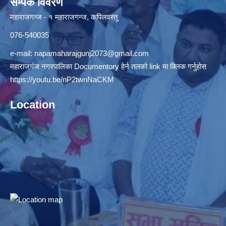
सम्पर्क विवरण
महाराजगन्ज - १ महाराजगन्ज, कपिलवस्तु
076-540035
e-mail:
napamaharajgunj2073@gmail.com
महाराजगंज नगरपालिका Documentory हेर्न तलको link मा क्लिक गर्नुहोस
https://youtu.be/nP2twnNaCKM
Location