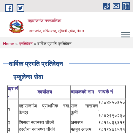
Skip to main content
महाराजगंज नगरपालिका
महाराजगंज, कपिलवस्तु, लुम्बिनी प्रदेश, नेपाल
You are here
Home
»
प्रतिवेदन
» वार्षिक प्रगति प्रतिवेदन
वार्षिक प्रगति प्रतिवेदन
एम्बुलेन्स सेवा
क्र.सं
कार्यालय
चालकको नाम
सम्पर्क नं
.
९८०४४५०६५०
महाराजगंज प्राथमिक स्वा.
राज नारायण
१
,
केन्द्र
कुर्मी
९८४२९९०२३०
२
शिसवा स्वास्थ्य चौकी
असरफ
९८१८०३६६१९
३
हरदौना स्वास्थ्य चौकी
महबुब आलम
९८१९४४८५२१