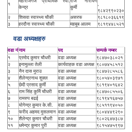
महाराजगंज प्राथमिक स्वा.
राज नारायण
१
,
केन्द्र
कुर्मी
९८४२९९०२३०
२
शिसवा स्वास्थ्य चौकी
असरफ
९८१८०३६६१९
३
हरदौना स्वास्थ्य चौकी
महबुब आलम
९८१९४४८५२१
वडा अध्यक्षहरु
वडा नं
नाम
पद
सम्पर्क नम्बर
१
प्रमोद कुमार चौधरी
वडा अध्यक्ष
९८४७०३८०२१
२
इनामुल्ला तेली
कार्यवाहक वडा अध्यक्ष
९८०७४५८५१२
३
नैन दास मुराउ
वडा अध्यक्ष
९८४७२८५५८६
४
शैलेन्द्रनाथ शुक्ल
वडा अध्यक्ष
९८०५४०३९७१
५
छेदी प्रसाद कुर्मी
वडा अध्यक्ष
९८१९४०१६४२
६
राम सिंह कुर्मि चौधरी
वडा अध्यक्ष
९८४७०८५५०६
७
रामरुप बढई
वडा अध्यक्ष
९८१९४१६७५७
८
योगेन्द्र कुमार के.सी.
वडा अध्यक्ष
९८५११९४०५०
९
फरीद अहमद मुसलमान
वडा अध्यक्ष
९८०४४४९२९०
१०
शैलेन्द्र कुमार चौधरी
वडा अध्यक्ष
९८०२६४७३८७
११
धमेन्द्र कुमार पुरी
वडा अध्यक्ष
९८१५४७५९९७