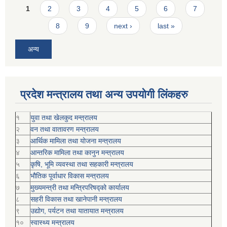
Pages
1
2
3
4
5
6
7
8
9
next ›
last »
अन्य
प्रदेश मन्त्रालय तथा अन्य उपयोगी लिंकहरु
१
युवा तथा खेलकुद मन्त्रालय
२
वन तथा वातावरण मन्त्रालय
३
आर्थिक मामिला तथा योजना मन्त्रालय
४
आन्तरिक मामिला तथा कानुन मन्त्रालय
५
कृषि, भूमि व्यवस्था तथा सहकारी मन्त्रालय
६
भौतिक पूर्वाधार विकास मन्त्रालय
७
मुख्यमन्त्री तथा मन्त्रिपरिषद्को कार्यालय
८
सहरी विकास तथा खानेपानी मन्त्रालय
९
उद्योग, पर्यटन तथा यातायात मन्त्रालय
१०
स्वास्थ्य मन्त्रालय