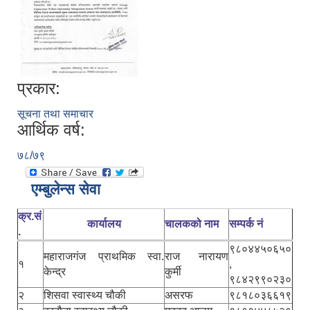
प्रकार:
सूचना तथा समाचार
आर्थिक वर्ष:
७८/७९
एम्बुलेन्स सेवा
क्र.सं
कार्यालय
चालकको नाम
सम्पर्क नं
.
९८०४४५०६५०
महाराजगंज प्राथमिक स्वा.
राज नारायण
१
,
केन्द्र
कुर्मी
९८४२९९०२३०
२
शिसवा स्वास्थ्य चौकी
असरफ
९८१८०३६६१९