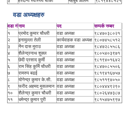
३
हरदौना स्वास्थ्य चौकी
महबुब आलम
९८१९४४८५२१
वडा अध्यक्षहरु
वडा नं
नाम
पद
सम्पर्क नम्बर
१
प्रमोद कुमार चौधरी
वडा अध्यक्ष
९८४७०३८०२१
२
इनामुल्ला तेली
कार्यवाहक वडा अध्यक्ष
९८०७४५८५१२
३
नैन दास मुराउ
वडा अध्यक्ष
९८४७२८५५८६
४
शैलेन्द्रनाथ शुक्ल
वडा अध्यक्ष
९८०५४०३९७१
५
छेदी प्रसाद कुर्मी
वडा अध्यक्ष
९८१९४०१६४२
६
राम सिंह कुर्मि चौधरी
वडा अध्यक्ष
९८४७०८५५०६
७
रामरुप बढई
वडा अध्यक्ष
९८१९४१६७५७
८
योगेन्द्र कुमार के.सी.
वडा अध्यक्ष
९८५११९४०५०
९
फरीद अहमद मुसलमान
वडा अध्यक्ष
९८०४४४९२९०
१०
शैलेन्द्र कुमार चौधरी
वडा अध्यक्ष
९८०२६४७३८७
११
धमेन्द्र कुमार पुरी
वडा अध्यक्ष
९८१५४७५९९७