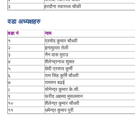
३
हरदौना स्वास्थ्य चौकी
वडा अध्यक्षहरु
वडा नं
नाम
१
प्रमोद कुमार चौधरी
२
इनामुल्ला तेली
३
नैन दास मुराउ
४
शैलेन्द्रनाथ शुक्ल
५
छेदी प्रसाद कुर्मी
६
राम सिंह कुर्मि चौधरी
७
रामरुप बढई
८
योगेन्द्र कुमार के.सी.
९
फरीद अहमद मुसलमान
१०
शैलेन्द्र कुमार चौधरी
११
धमेन्द्र कुमार पुरी