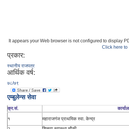
It appears your Web browser is not configured to display PD
Click here to
प्रकार:
स्थानीय राजपत्र
आर्थिक वर्ष:
७८/७९
एम्बुलेन्स सेवा
क्र.सं.
कार्या
१
महाराजगंज प्राथमिक स्वा. केन्द्र
२
शिसवा स्वास्थ्य चौकी