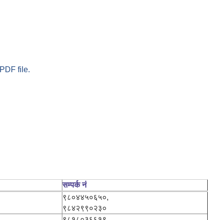
PDF file.
सम्पर्क नं
९८०४४५०६५०,
९८४२९९०२३०
९८१८०३६६१९