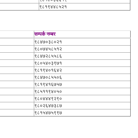
९८१९४४८५२१
सम्पर्क नम्बर
९८४७०३८०२१
९८०७४५८५१२
९८४७२८५५८६
९८०५४०३९७१
९८१९४०१६४२
९८४७०८५५०६
९८१९४१६७५७
९८५११९४०५०
९८०४४४९२९०
९८०२६४७३८७
९८१५४७५९९७